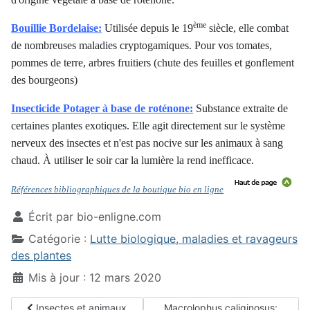
ème
Bouillie Bordelaise:
Utilisée depuis le 19
siècle, elle combat
de nombreuses maladies cryptogamiques. Pour vos tomates,
pommes de terre, arbres fruitiers (chute des feuilles et gonflement
des bourgeons)
Insecticide Potager à base de roténone:
Substance extraite de
certaines plantes exotiques. Elle agit directement sur le système
nerveux des insectes et n'est pas nocive sur les animaux à sang
chaud. À utiliser le soir car la lumière la rend inefficace.
Références bibliographiques de la boutique bio en ligne
Écrit par
bio-enligne.com
Catégorie :
Lutte biologique, maladies et ravageurs
des plantes
Mis à jour : 12 mars 2020
Article précédent : Insectes et animaux parasitant les fruits du 
Article suivant : Macrolophus ca
Insectes et animaux
Macrolophus caliginosus: