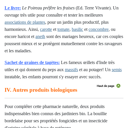
Le livre:
Le Poireau préfère les fraises
(Ed. Terre Vivante). Un
ouvrage très utile pour connaître et tester les meilleures
associations de plantes
, pour un jardin plus productif, plus
harmonieux. Ainsi,
carotte
et
tomate
,
basilic
et
concombre
, ou
encore haricot et
aneth
sont des mariages heureux, car ces couples
poussent mieux et se protègent mutuellement contre les ravageurs
et les maladies.
Sachet de graines de tagètes:
Les fameux œillets d'Inde très
utiles et qui donnent du peps aux
massifs
et au potager! Un
semis
inratable, les enfants pourront s'y essayer avec succès.
IV. Autres produits biologiques
Pour compléter cette pharmacie naturelle, deux produits
indispensables bien connus des jardiniers bio. La bouillie
bordelaise pour ses propriétés fongicides et un insecticide
d'origine végétale à base de roténone.