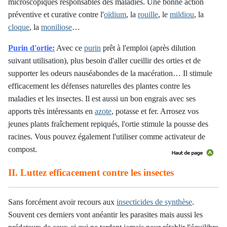
microscopiques responsables des maladies. Une bonne action
préventive et curative contre l'
oïdium
, la
rouille
, le
mildiou
, la
cloque
, la
moniliose
…
Purin d'ortie:
Avec ce
purin
prêt à l'emploi (après dilution
suivant utilisation), plus besoin d'aller cueillir des orties et de
supporter les odeurs nauséabondes de la macération…
Il stimule
efficacement les défenses naturelles des plantes contre les
maladies et les insectes. Il est aussi un bon engrais avec ses
apports très intéressants en
azote
, potasse et fer.
Arrosez vos
jeunes plants fraîchement repiqués, l'ortie stimule la pousse des
racines. Vous pouvez également l'utiliser comme activateur de
compost.
II. Luttez efficacement contre les insectes
Sans forcément avoir recours aux
insecticides de synthèse
.
Souvent ces derniers vont anéantir les parasites mais aussi les