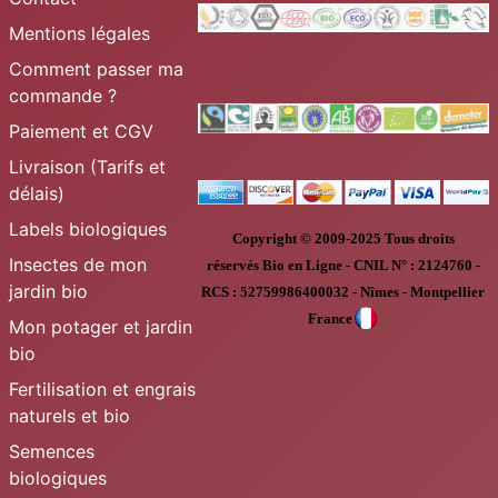
Mentions légales
Comment passer ma
commande ?
Paiement et CGV
Livraison (Tarifs et
délais)
Labels biologiques
Copyright © 2009-2025
Tous droits
Insectes de mon
réservés
Bio en Ligne
-
CNIL N° :
2124760 -
jardin bio
RCS : 52759986400032 - Nîmes - Montpellier
France
Mon potager et jardin
bio
Fertilisation et engrais
naturels et bio
Semences
biologiques