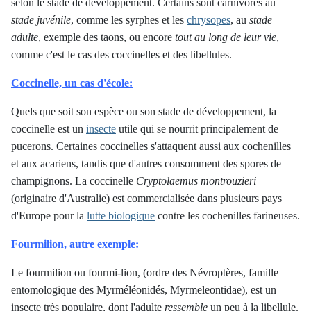
selon le stade de développement. Certains sont carnivores au
stade juvénile
, comme les syrphes et les
chrysopes
, au
stade
adulte
, exemple des taons, ou encore
tout au long de leur vie
,
comme c'est le cas des coccinelles et des libellules.
Coccinelle, un cas d'école:
Quels que soit son espèce ou son stade de développement, la
coccinelle est un
insecte
utile qui se nourrit principalement de
pucerons. Certaines coccinelles s'attaquent aussi aux cochenilles
et aux acariens, tandis que d'autres consomment des spores de
champignons. La coccinelle
Cryptolaemus montrouzieri
(originaire d'Australie) est commercialisée dans plusieurs pays
d'Europe pour la
lutte biologique
contre les cochenilles farineuses.
Fourmilion, autre exemple:
Le fourmilion ou fourmi-lion, (ordre des Névroptères, famille
entomologique des Myrméléonidés, Myrmeleontidae), est un
insecte très populaire, dont l'adulte
ressemble
un peu à la libellule.