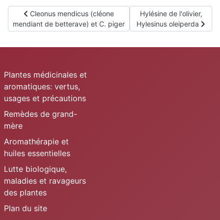
Article précédent : Cleonus mendicus (cléone mendiant de be
Article suivant : Hylésine 
Cleonus mendicus (cléone
Hylésine de l'olivier,
mendiant de betterave) et C. piger
Hylesinus oleiperda
Plantes médicinales et
aromatiques: vertus,
usages et précautions
Remèdes de grand-
mère
Aromathérapie et
huiles essentielles
Lutte biologique,
maladies et ravageurs
des plantes
Plan du site