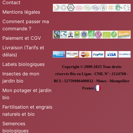
Contact
Mentions légales
Comment passer ma
commande ?
Paiement et CGV
Livraison (Tarifs et
délais)
Labels biologiques
Copyright © 2009-2025
Tous droits
Insectes de mon
réservés
Bio en Ligne
-
CNIL N° :
2124760 -
jardin bio
RCS : 52759986400032 - Nîmes - Montpellier
France
Mon potager et jardin
bio
Fertilisation et engrais
naturels et bio
Semences
biologiques