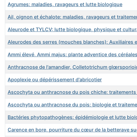
Agrumes: maladies, ravageurs et lutte biologique
Ail, oignon et échalote: maladies, ravageurs et traiteme
Aleurode et TYLCV: lutte biologique, physique et cultur
Aleurodes des serres (mouches blanches): Auxiliaires et
Ammi élevé, Ammi majus: plante adventice des céréale
Anthracnose de l'amandier, Colletotrichum glœrsporio
Apoplexie ou dépérissement d'abricotier
Ascochyta ou anthracnose du pois chiche: traitements
Ascochyta ou anthracnose du pois: biologie et traiteme
Bactéries phytopathogènes: épidémiologie et lutte bio
Carence en bore, pourriture du cœur de la betterave su