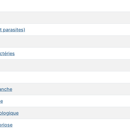
t parasites)
ctéries
lanche
de
iologique
oriose