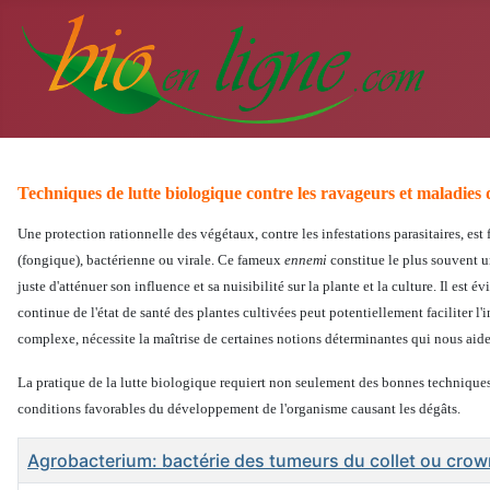
Techniques de lutte biologique contre les ravageurs et maladies 
Une protection rationnelle des végétaux, contre les infestations parasitaires, e
(fongique), bactérienne ou virale. Ce fameux
ennemi
constitue le plus souvent un
juste d'atténuer son influence et sa nuisibilité sur la plante et la culture. Il est 
continue de l'état de santé des plantes cultivées peut potentiellement faciliter l
complexe, nécessite la maîtrise de certaines notions déterminantes qui nous aidero
La pratique de la lutte biologique requiert non seulement des bonnes techniques 
conditions favorables du développement de l'organisme causant les dégâts.
Titre
Agrobacterium: bactérie des tumeurs du collet ou crown