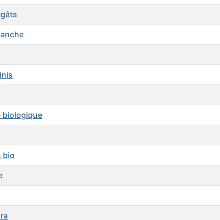
égâts
blanche
inis
e biologique
 bio
e
ora