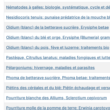
Nématodes à galles: biologie, systématique, cycle et d
Nesidiocoris tenuis: punaise prédatrice de la mouche 
Oïdium (blanc) de la betterave sucrière, Erysiphe betae
Oïdium (blanc) du blé et orge, Erysiphe (Blumeria) gram
Oïdium (blanc) du pois, fève et luzerne: traitements bio
Pastèque, Citrullus lanatus: maladies fongiques et lutt
Pélargoniums: hivernage, maladies et parasites
Phoma de betterave sucrière, Phoma betae: traitements
Piétins des céréales et du blé: Piétin échaudage et vers
Pourriture blanche des Alliums, Sclerotium cepivorum
Pourriture molle de la pomme de terre: Erwinia carotov