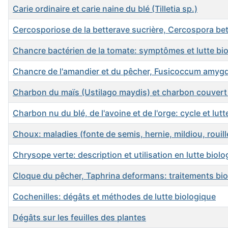
Carie ordinaire et carie naine du blé (Tilletia sp.)
Cercosporiose de la betterave sucrière, Cercospora bet
Chancre bactérien de la tomate: symptômes et lutte bi
Chancre de l'amandier et du pêcher, Fusicoccum amygd
Charbon du maïs (Ustilago maydis) et charbon couvert 
Charbon nu du blé, de l'avoine et de l'orge: cycle et lutt
Choux: maladies (fonte de semis, hernie, mildiou, rouille
Chrysope verte: description et utilisation en lutte biol
Cloque du pêcher, Taphrina deformans: traitements bio
Cochenilles: dégâts et méthodes de lutte biologique
Dégâts sur les feuilles des plantes