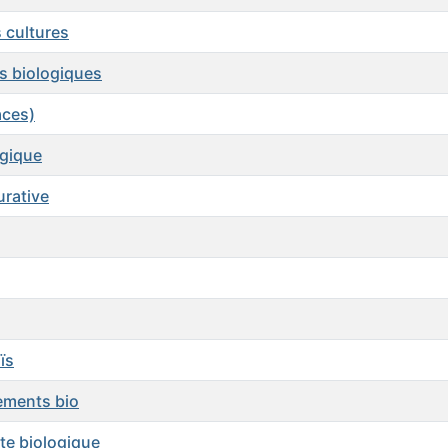
 cultures
es biologiques
aces)
ogique
urative
ïs
tements bio
tte biologique