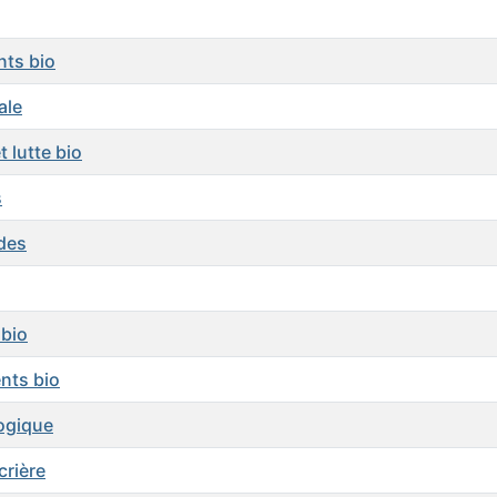
nts bio
ale
 lutte bio
s
ides
 bio
nts bio
logique
crière