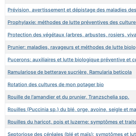
Prévision, avertissement et dépistage des maladies des
Prophylaxie: méthodes de lutte préventives des cultur
Protection des végétaux (arbres, arbustes, rosiers, viv
Prunier: maladies, ravageurs et méthodes de lutte biol
Pucerons: auxiliaires et lutte biologique préventive et c
Ramulariose de betterave sucrière, Ramularia beticola
Rotation des cultures de mon potager bio
Rouille de l'amandier et du prunier, Tranzschelia spp.
Rouilles (Puccinia sp.) du blé, orge, avoine, seigle et ma
Rouilles du haricot, pois et luzerne: symptômes et trai
Septoriose des céréales (blé et maïs): symptômes et lu