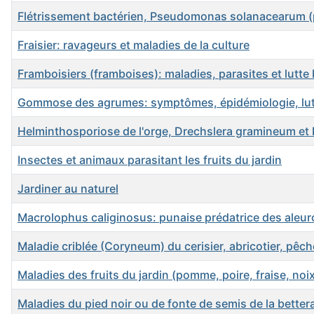
Flétrissement bactérien, Pseudomonas solanacearum (
Fraisier: ravageurs et maladies de la culture
Framboisiers (framboises): maladies, parasites et lutte 
Gommose des agrumes: symptômes, épidémiologie, lut
Helminthosporiose de l'orge, Drechslera gramineum et 
Insectes et animaux parasitant les fruits du jardin
Jardiner au naturel
Macrolophus caliginosus: punaise prédatrice des aleu
Maladie criblée (Coryneum) du cerisier, abricotier, pêch
Maladies des fruits du jardin (pomme, poire, fraise, noi
Maladies du pied noir ou de fonte de semis de la better