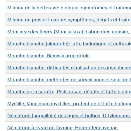
Mildiou de la betterave: biologie, symptômes et traitem
Mildiou du pois et luzerne: symptômes, dégâts et trait
Moniliose des fleurs (Monilia laxa) d'abricotier, cerisier,
Mouche blanche (aleurode): lutte biologique et cultural
Mouche blanche, Bemisia argentifolii
Mouche blanche: difficultés d’utilisation des insecticid
Mouche blanche: méthodes de surveillance et seuil de 
Mouche de la carotte, Psila rosae: dégâts et lutte biolo
Myrtille, Vaccinium myrtillus: protection et lutte biolog
Nématode (anguillule) des tiges et bulbes, Ditylenchus
Nématode à kyste de l'avoine, Heterodera avenae