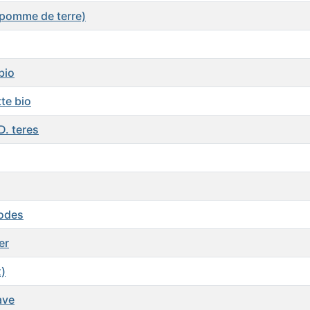
pomme de terre)
bio
te bio
D. teres
rodes
er
x)
ave