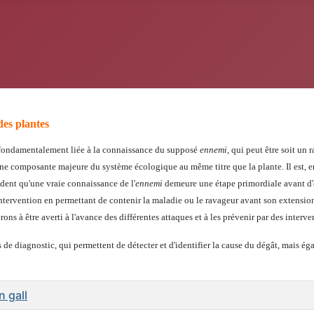
des plantes
st fondamentalement liée à la connaissance du supposé
ennemi
, qui peut être soit un 
e composante majeure du système écologique au même titre que la plante. Il est, en e
évident qu'une vraie connaissance de l'
ennemi
demeure une étape primordiale avant d'
'intervention en permettant de contenir la maladie ou le ravageur avant son extension
ns à être averti à l'avance des différentes attaques et à les prévenir par des interv
de diagnostic, qui permettent de détecter et d'identifier la cause du dégât, mais é
 gall