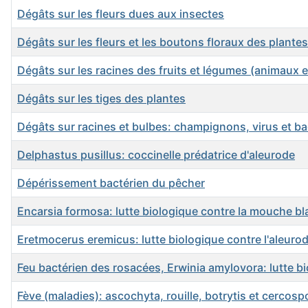
Dégâts sur les fleurs dues aux insectes
Dégâts sur les fleurs et les boutons floraux des plantes
Dégâts sur les racines des fruits et légumes (animaux e
Dégâts sur les tiges des plantes
Dégâts sur racines et bulbes: champignons, virus et ba
Delphastus pusillus: coccinelle prédatrice d'aleurode
Dépérissement bactérien du pêcher
Encarsia formosa: lutte biologique contre la mouche b
Eretmocerus eremicus: lutte biologique contre l'aleuro
Feu bactérien des rosacées, Erwinia amylovora: lutte b
Fève (maladies): ascochyta, rouille, botrytis et cercosp