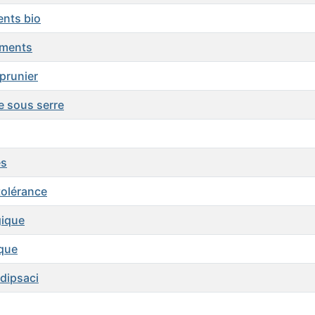
ents bio
ements
 prunier
e sous serre
es
tolérance
gique
ique
 dipsaci