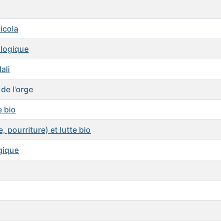
icola
ologique
ali
de l'orge
e bio
, pourriture) et lutte bio
ogique