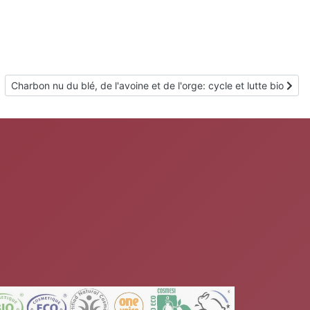
Article suivant : Charbon nu du blé, de l'avoine et de l'orge: cycle e
Charbon nu du blé, de l'avoine et de l'orge: cycle et lutte bio