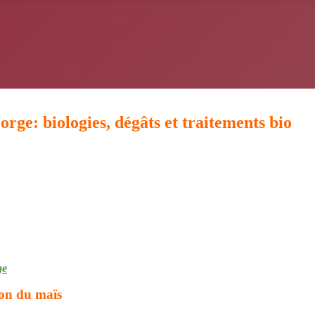
'orge
: biologies, dégâts et traitements bio
ge
on du maïs