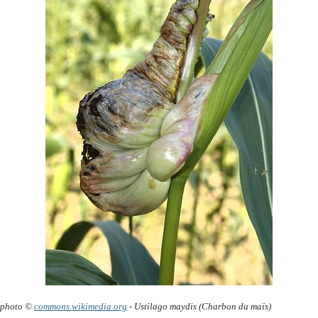
 photo ©
commons.wikimedia.org
-
Ustilago maydis
(Charbon du maïs)