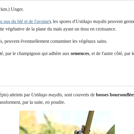
km.) Unger.
s nus du blé et de l'avoine
), les spores d'
Ustilago maydis
peuvent germe
tie végétative de la plane du maïs ayant un tissu en croissance.
maïs, peuvent éventuellement contaminer les végétaux sains.
ôté, par le champignon qui adhère aux
semences
, et de l'autre côté, par
 épis
) atteints par
Ustilago maydis
, sont couverts de
bosses boursouflée
transforment,
par la suite
, en poudre.