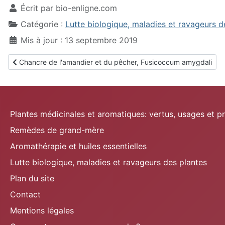
Écrit par
bio-enligne.com
Catégorie :
Lutte biologique, maladies et ravageurs d
Mis à jour : 13 septembre 2019
Article précédent : Chancre de l'amandier et du pêcher, Fusico
Chancre de l'amandier et du pêcher, Fusicoccum amygdali
Plantes médicinales et aromatiques: vertus, usages et p
Remèdes de grand-mère
Aromathérapie et huiles essentielles
Lutte biologique, maladies et ravageurs des plantes
Plan du site
Contact
Mentions légales