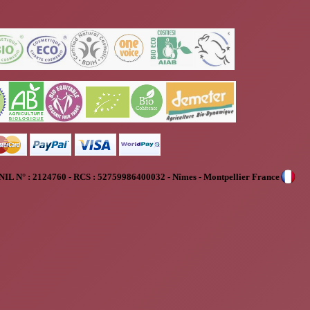
NIL N° :
2124760 - RCS : 52759986400032 - Nîmes - Montpellier France