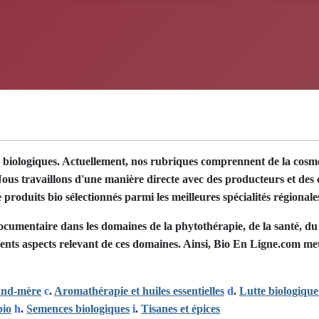
ts biologiques. Actuellement, nos rubriques comprennent de la cosmét
us travaillons d'une manière directe avec des producteurs et des c
roduits bio sélectionnés parmi les meilleures spécialités régionale
cumentaire dans les domaines de la phytothérapie, de la santé, du bi
rents aspects relevant de ces domaines. Ainsi, Bio En Ligne.com
met
and-mère
c
.
Aromathérapie et huiles essentielles
d
.
Lutte biologique
bio
h
.
Semences biologiques
i
.
Tisanes et épices