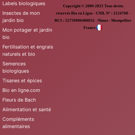
Labels biologiques
Copyright © 2009-2025
Tous droits
Insectes de mon
réservés
Bio en Ligne
-
CNIL N° :
2124760 -
jardin bio
RCS : 52759986400032 - Nîmes - Montpellier
France
Mon potager et jardin
bio
Fertilisation et engrais
naturels et bio
Semences
biologiques
Tisanes et épices
Bio en ligne.com
Fleurs de Bach
Alimentation et santé
Compléments
alimentaires