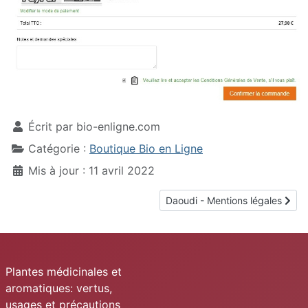
Écrit par
bio-enligne.com
Catégorie :
Boutique Bio en Ligne
Mis à jour : 11 avril 2022
Article suivant : Daoudi - Menti
Daoudi - Mentions légales
Plantes médicinales et
aromatiques: vertus,
usages et précautions