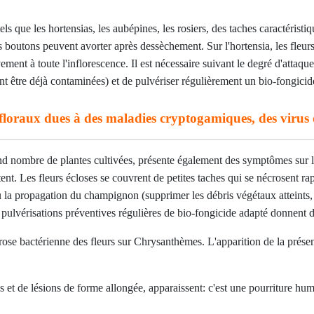
ls que les hortensias, les aubépines, les rosiers, des taches caractéristiq
es boutons peuvent avorter après dessèchement. Sur l'hortensia, les fleu
ment à toute l'inflorescence. Il est nécessaire suivant le degré d'attaque 
ent être déjà contaminées) et de pulvériser régulièrement un bio-fongicid
 floraux dues à des maladies cryptogamiques, des virus 
grand nombre de plantes cultivées, présente également des symptômes sur l
tent. Les fleurs écloses se couvrent de petites taches qui se nécrosent 
la propagation du champignon (supprimer les débris végétaux atteints, lim
s pulvérisations préventives régulières de bio-fongicide adapté donnent d
se bactérienne des fleurs sur Chrysanthèmes. L'apparition de la présence
s et de lésions de forme allongée, apparaissent: c'est une pourriture hu