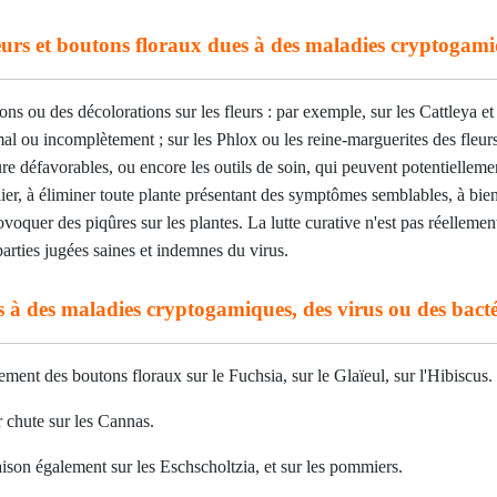
eurs et boutons floraux dues à des maladies cryptogamiq
ns ou des décolorations sur les fleurs : par exemple, sur les Cattleya et
mal ou incomplètement ; sur les Phlox ou les reine-marguerites des fleurs
ure défavorables, ou encore les outils de soin, qui peuvent potentiellemen
ulier, à éliminer toute plante présentant des symptômes semblables, à bie
voquer des piqûres sur les plantes. La lutte curative n'est pas réellement 
parties jugées saines et indemnes du virus.
 à des maladies cryptogamiques, des virus ou des bacté
ement des boutons floraux sur le Fuchsia, sur le Glaïeul, sur l'Hibiscus.
 chute sur les Cannas.
ison également sur les Eschscholtzia, et sur les pommiers.