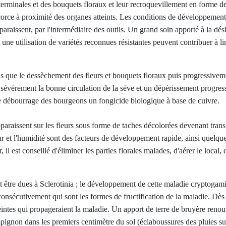
s terminales et des bouquets floraux et leur recroquevillement en forme 
orce à proximité des organes atteints. Les conditions de développement d
paraissent, par l'intermédiaire des outils. Un grand soin apporté à la dés
une utilisation de variétés reconnues résistantes peuvent contribuer à li
 que le dessèchement des fleurs et bouquets floraux puis progressiveme
vèrement la bonne circulation de la sève et un dépérissement progressi
le débourrage des bourgeons un fongicide biologique à base de cuivre.
araissent sur les fleurs sous forme de taches décolorées devenant translu
eur et l'humidité sont des facteurs de développement rapide, ainsi quelq
il est conseillé d'éliminer les parties florales malades, d'aérer le local, e
 être dues à Sclerotinia ; le développement de cette maladie cryptogami
consécutivement qui sont les formes de fructification de la maladie. Dès l
tteintes qui propageraient la maladie. Un apport de terre de bruyère reno
mpignon dans les premiers centimètre du sol (éclaboussures des pluies sur