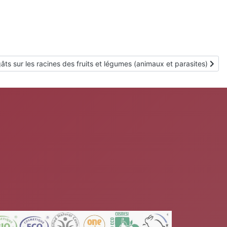
cle suivant : Dégâts sur les racines des fruits et légumes (animaux et
âts sur les racines des fruits et légumes (animaux et parasites)