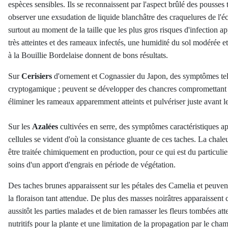
espèces sensibles. Ils se reconnaissent par l'aspect brûlé des pousse
observer une exsudation de liquide blanchâtre des craquelures de l'éc
surtout au moment de la taille que les plus gros risques d'infection ap
très atteintes et des rameaux infectés, une humidité du sol modérée et 
à la Bouillie Bordelaise donnent de bons résultats.
Sur
Cerisiers
d'ornement et Cognassier du Japon, des symptômes tels
cryptogamique ; peuvent se développer des chancres compromettant sé
éliminer les rameaux apparemment atteints et pulvériser juste avant 
Sur les
Azalées
cultivées en serre, des symptômes caractéristiques app
cellules se vident d'où la consistance gluante de ces taches. La chal
être traitée chimiquement en production, pour ce qui est du particulier, 
soins d'un apport d'engrais en période de végétation.
Des taches brunes apparaissent sur les pétales des Camelia et peuvent
la floraison tant attendue. De plus des masses noirâtres apparaissent 
aussitôt les parties malades et de bien ramasser les fleurs tombées a
nutritifs pour la plante et une limitation de la propagation par le cha