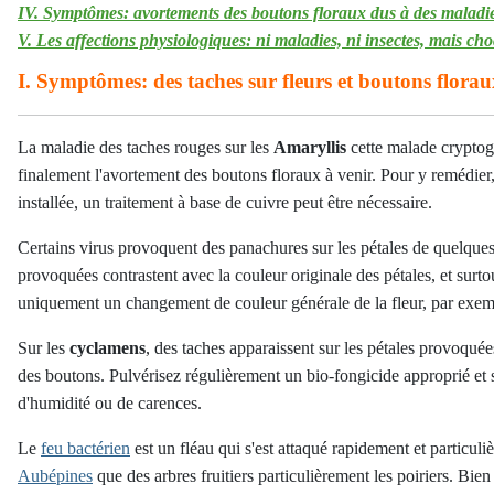
IV. Symptômes: avortements des boutons floraux dus à des maladie
V. Les affections physiologiques: ni maladies, ni insectes, mais ch
I. Symptômes: des taches
sur fleurs et boutons flora
La maladie des taches rouges sur les
Amaryllis
cette malade cryptog
finalement l'avortement des boutons floraux à venir. Pour y remédier, pr
installée, un traitement à base de cuivre peut être nécessaire.
Certains virus provoquent des panachures sur les pétales de quelques plan
provoquées contrastent avec la couleur originale des pétales, et surt
uniquement un changement de couleur générale de la fleur, par exemp
Sur les
cyclamens
, des taches apparaissent sur les pétales provoqu
des boutons. Pulvérisez régulièrement un bio-fongicide approprié et 
d'humidité ou de carences.
Le
feu bactérien
est un fléau qui s'est attaqué rapidement et particul
Aubépines
que des arbres fruitiers particulièrement les poiriers. Bie