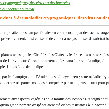
s cryptogamiques, des virus ou des bactéries
oc ou accident cultural
ux dues à des maladies cryptogamiques, des virus ou des
amique atteint les hampes florales en commençant par des taches rougeâ
éventivement, il est conseillé de veiller à ne pas utiliser de substrat lou
tes telles que les Giroflées, les Glaïeuls, les Iris et les narcisses: les f
out de leur vigueur. Ce sont par exemple les panachures de la tulipe, du
le, la mosaïque de la tulipe.
ées par le champignon de l'Anthracnose du cyclamen ; cette maladie cry
supprimez les parties malades. Complétez par un engrais naturel pour pla
ièrement aux espèces végétales de la famille des Rosacées. Atteignant au
n qu'un grand nombre d'espèces aient été créées résistantes à la bactérie