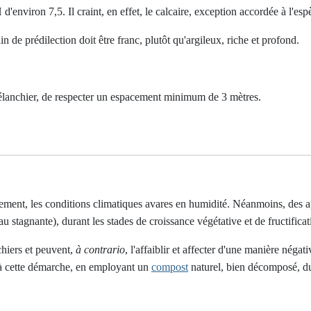
 d'environ 7,5. Il craint, en effet, le calcaire, exception accordée à l'es
in de prédilection doit être franc, plutôt qu'argileux, riche et profond.
amélanchier, de respecter un espacement minimum de 3 mètres.
tement, les conditions climatiques avares en humidité. Néanmoins, des ap
'eau stagnante), durant les stades de croissance végétative et de fructific
chiers et peuvent,
à contrario
, l'affaiblir et affecter d'une manière négat
r à cette démarche, en employant un
compost
naturel, bien décomposé, dur