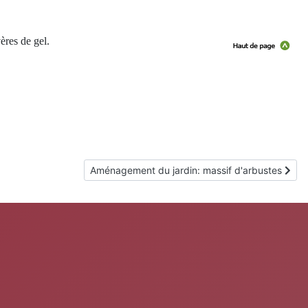
vères de gel.
Article suivant : Aménagement du jardin: massif 
Aménagement du jardin: massif d'arbustes