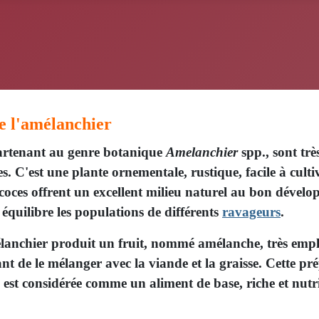
de l'amélanchier
ppartenant au genre botanique
Amelanchier
spp., sont très
 C'est une plante ornementale, rustique, facile à culti
précoces offrent un excellent milieu naturel au bon déve
équilibre les populations de différents
ravageurs
.
nchier produit un fruit, nommé amélanche, très employ
ant de le mélanger avec la viande et la graisse. Cette 
lle est considérée comme un aliment de base, riche et nut