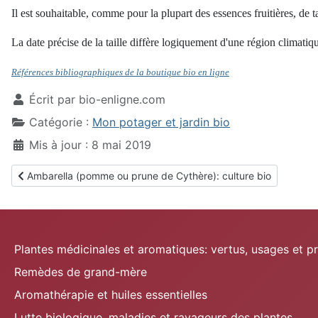
Il est souhaitable, comme pour la plupart des essences fruitières, de t
La date précise de la taille diffère logiquement d'une région climatique
Références bibliographiques de la boutique bio en ligne
Écrit par
bio-enligne.com
Catégorie :
Mon potager et jardin bio
Mis à jour : 8 mai 2019
Article précédent : Ambarella (pomme ou prune de Cythère): cult
Ambarella (pomme ou prune de Cythère): culture bio
Plantes médicinales et aromatiques: vertus, usages et p
Remèdes de grand-mère
Aromathérapie et huiles essentielles
Lutte biologique, maladies et ravageurs des plantes