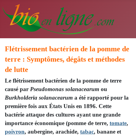
Flétrissement bactérien de la pomme de
terre : Symptômes, dégâts et méthodes
de lutte
Le flétrissement bactérien de la pomme de terre
causé par
Pseudomonas solanacearum
ou
Burkholderia solanacearum
a été rapporté pour la
première fois aux États Unis en 1896. Cette
bactérie attaque des cultures ayant une grande
importance économique (pomme de terre,
tomate
,
poivron
, aubergine, arachide,
tabac
, banane et