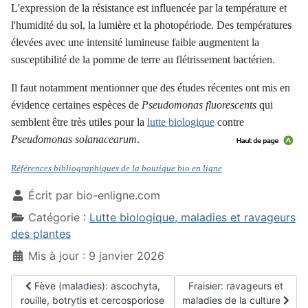
L'expression de la résistance est influencée par la température et
l'humidité du sol, la lumière et la photopériode. Des températures
élevées avec une intensité lumineuse faible augmentent la
susceptibilité de la pomme de terre au flétrissement bactérien.
Il faut notamment mentionner que des études récentes ont mis en
évidence certaines espèces de
Pseudomonas fluorescents
qui
semblent être très utiles pour la
lutte biologique
contre
Pseudomonas solanacearum
.
Références bibliographiques de la boutique bio en ligne
Écrit par
bio-enligne.com
Catégorie :
Lutte biologique, maladies et ravageurs
des plantes
Mis à jour : 9 janvier 2026
Article précédent : Fève (maladies): ascochyta, rouille, botryti
Article suivant : Fraisier: 
Fève (maladies): ascochyta,
Fraisier: ravageurs et
rouille, botrytis et cercosporiose
maladies de la culture