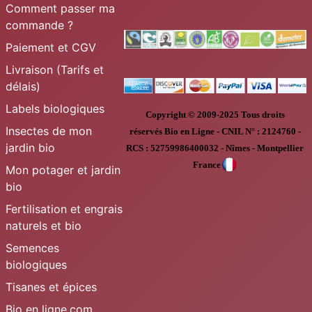
Comment passer ma
commande ?
Paiement et CGV
Livraison (Tarifs et
délais)
Labels biologiques
Copyright © 2009-2025
Tous droits
Insectes de mon
réservés
Bio en Ligne
-
CNIL N° :
2124760 -
jardin bio
RCS : 52759986400032 - Nîmes - Montpellier
France
Mon potager et jardin
bio
Fertilisation et engrais
naturels et bio
Semences
biologiques
Tisanes et épices
Bio en ligne.com