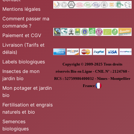
Mentions légales
Comment passer ma
commande ?
Paiement et CGV
Livraison (Tarifs et
délais)
Labels biologiques
Copyright © 2009-2025
Tous droits
Insectes de mon
réservés
Bio en Ligne
-
CNIL N° :
2124760 -
jardin bio
RCS : 52759986400032 - Nîmes - Montpellier
France
Mon potager et jardin
bio
Fertilisation et engrais
naturels et bio
Semences
biologiques