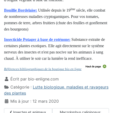
ème
Bouillie Bordelaise:
Utilisée depuis le 19
siècle, elle combat
de nombreuses maladies cryptogamiques. Pour vos tomates,
pommes de terre, arbres fruitiers (chute des feuilles et gonflement
des bourgeons)
Insecticide Potager à base de roténone:
Substance extraite de
certaines plantes exotiques. Elle agit directement sur le système
nerveux des insectes et n'est pas nocive sur les animaux à sang
chaud. À utiliser le soir car la lumière la rend inefficace.
Références bibliographiques de la boutique bio en ligne
Écrit par
bio-enligne.com
Catégorie :
Lutte biologique, maladies et ravageurs
des plantes
Mis à jour : 12 mars 2020
Article précédent : Insectes et animaux parasitant les fruits du 
Article suivant : Macrolophus ca
Insectes et animaux
Macrolophus caliginosus: