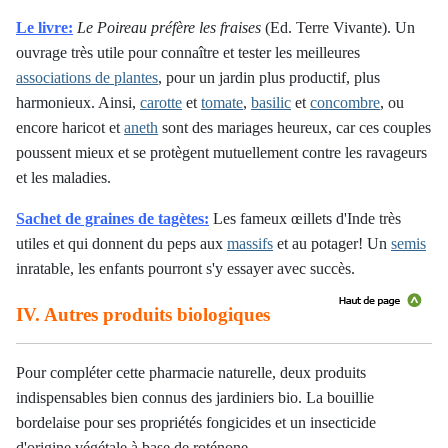
Le livre:
Le Poireau préfère les fraises
(Ed. Terre Vivante). Un
ouvrage très utile pour connaître et tester les meilleures
associations de plantes
, pour un jardin plus productif, plus
harmonieux. Ainsi,
carotte
et
tomate
,
basilic
et
concombre
, ou
encore haricot et
aneth
sont des mariages heureux, car ces couples
poussent mieux et se protègent mutuellement contre les ravageurs
et les maladies.
Sachet de graines de tagètes:
Les fameux œillets d'Inde très
utiles et qui donnent du peps aux
massifs
et au potager! Un
semis
inratable, les enfants pourront s'y essayer avec succès.
IV. Autres produits biologiques
Pour compléter cette pharmacie naturelle, deux produits
indispensables bien connus des jardiniers bio. La bouillie
bordelaise pour ses propriétés fongicides et un insecticide
d'origine végétale à base de roténone.