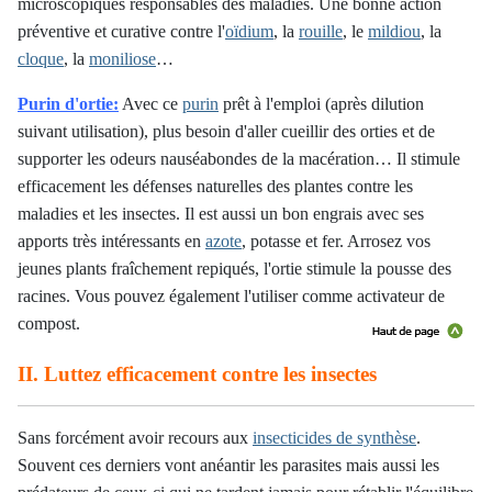
microscopiques responsables des maladies. Une bonne action
préventive et curative contre l'
oïdium
, la
rouille
, le
mildiou
, la
cloque
, la
moniliose
…
Purin d'ortie:
Avec ce
purin
prêt à l'emploi (après dilution
suivant utilisation), plus besoin d'aller cueillir des orties et de
supporter les odeurs nauséabondes de la macération…
Il stimule
efficacement les défenses naturelles des plantes contre les
maladies et les insectes. Il est aussi un bon engrais avec ses
apports très intéressants en
azote
, potasse et fer.
Arrosez vos
jeunes plants fraîchement repiqués, l'ortie stimule la pousse des
racines. Vous pouvez également l'utiliser comme activateur de
compost.
II. Luttez efficacement contre les insectes
Sans forcément avoir recours aux
insecticides de synthèse
.
Souvent ces derniers vont anéantir les parasites mais aussi les