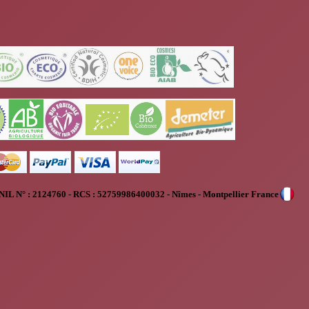
NIL N° :
2124760 - RCS : 52759986400032 - Nîmes - Montpellier France