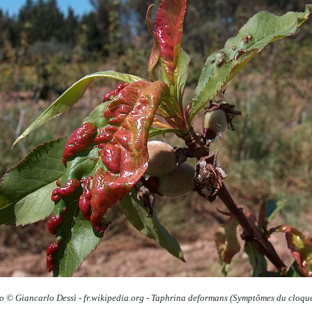
to © Giancarlo Dessì
-
fr.wikipedia.org -
Taphrina deformans
(Symptômes du cloque