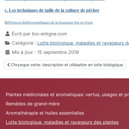
c. Les techniques de taille de la culture de pêcher
Références bibliographiques de la boutique bio en ligne
Écrit par
bio-enligne.com
Catégorie :
Lutte biologique, maladies et ravageurs d
Mis à jour : 15 septembre 2019
Article précédent : Chrysope verte: description et utilisation en l
Chrysope verte: description et utilisation en lutte biologique
Plantes médicinales et aromatiques: vertus, usages et p
Remèdes de grand-mère
Aromathérapie et huiles essentielles
Lutte biologique, maladies et ravageurs des plantes