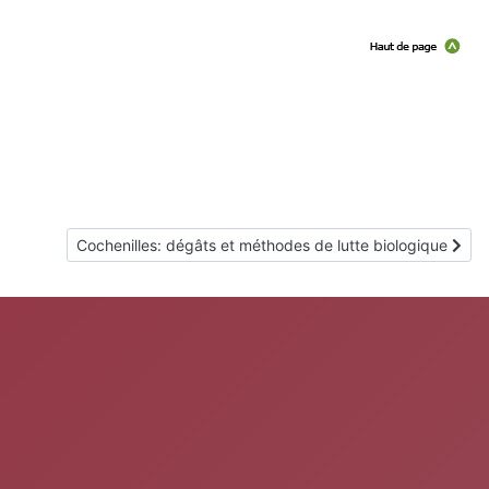
Article suivant : Cochenilles: dégâts et méthodes de lutte
Cochenilles: dégâts et méthodes de lutte biologique