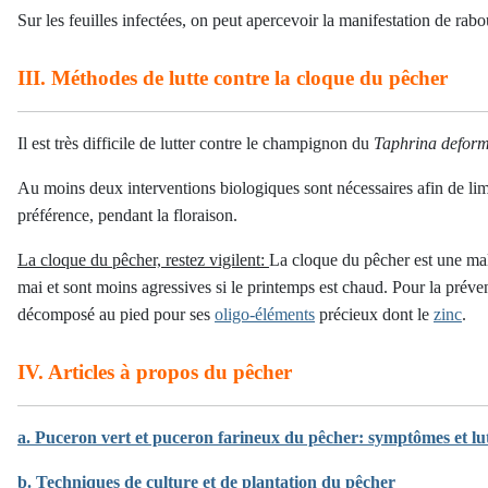
Sur les feuilles infectées, on peut apercevoir la manifestation de rab
III. Méthodes de lutte contre la cloque du pêcher
Il est très difficile de lutter contre le champignon du
Taphrina defor
Au moins deux interventions biologiques sont nécessaires afin de limit
préférence, pendant la floraison.
La cloque du pêcher, restez vigilent:
La cloque du pêcher est une mala
mai et sont moins agressives si le printemps est chaud. Pour la préven
décomposé au pied pour ses
oligo-éléments
précieux dont le
zinc
.
IV. Articles à propos du pêcher
a. Puceron vert et puceron farineux du pêcher: symptômes et lut
b. Techniques de culture et de plantation du pêcher