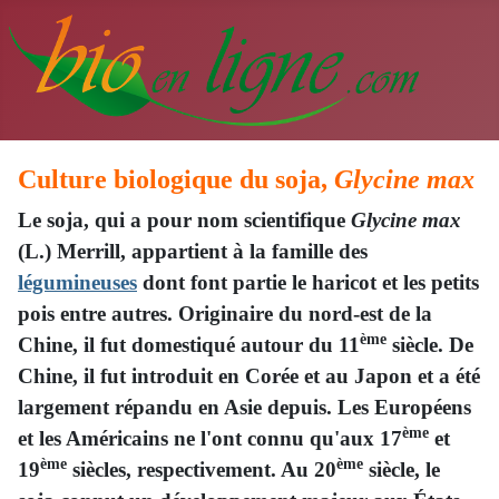
Culture biologique du soja,
Glycine max
Le soja, qui a pour nom scientifique
Glycine max
(L.) Merrill, appartient à la famille des
légumineuses
dont font partie le haricot et les petits
pois entre autres. Originaire du nord-est de la
ème
Chine, il fut domestiqué autour du 11
siècle. De
Chine, il fut introduit en Corée et au Japon et a été
largement répandu en Asie depuis. Les Européens
ème
et les Américains ne l'ont connu qu'aux 17
et
ème
ème
19
siècles, respectivement. Au 20
siècle, le