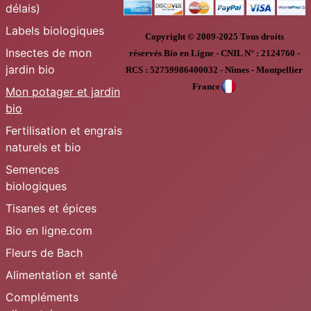
délais)
Labels biologiques
Copyright © 2009-2025
Tous droits
Insectes de mon
réservés
Bio en Ligne
-
CNIL N° :
2124760 -
jardin bio
RCS : 52759986400032 - Nîmes - Montpellier
France
Mon potager et jardin
bio
Fertilisation et engrais
naturels et bio
Semences
biologiques
Tisanes et épices
Bio en ligne.com
Fleurs de Bach
Alimentation et santé
Compléments