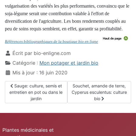
vulgarisation des variétés les plus performantes, convaincu que le
soja-légume serait une contribution valable à l'effort de
diversification de l'agriculture. Les bons rendements couplés au
peu de soins requis semblent, en effet, garantir sa profitabilité.
Références bibliographiques de la boutique bio en ligne
Écrit par
bio-enligne.com
Catégorie :
Mon potager et jardin bio
Mis à jour : 16 juin 2020
Article précédent : Sauge: culture, semis et entretien en pot ou 
Article suivant : Souchet, amand
Sauge: culture, semis et
Souchet, amande de terre,
entretien en pot ou dans le
Cyperus esculentus: culture
jardin
bio
Plantes médicinales et