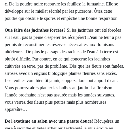
c
. De la poudre noire recouvre les feuilles: la fumagine. Elle se
développe sur le miellat sécrété par les pucerons. Ôtez cette
poudre qui obstrue le spores et empêche une bonne respiration.
Que faire des jacinthes forcées
?
Si les jacinthes ont été forcées
sur l'eau, pas la peine d'espérer les récupérer! L'eau ne leur a pas
permis de reconstituer les réserves nécessaires aux floraisons
ultérieures. De plus le passage des racines de l'eau à la terre est
plutôt difficile. Par contre, en ce qui concerne les jacinthes
cultivées en terre, pas de problème. Dès que les fleurs sont fanées,
arrosez avec un engrais biologique plantes fleuries sans excès.
Les feuilles vont bientôt jaunir, stoppez alors tout apport d'eau.
Vous pourrez alors planter les bulbes au jardin. La floraison
l'année prochaine n'est pas assurée mais les années suivantes,
vous verrez des fleurs plus petites mais plus nombreuses
apparaître…
De l'exotisme au salon avec une patate douce
!
Récupérez un
vase à jacinthe et faites affleurer l'extrémité la plus étroite au