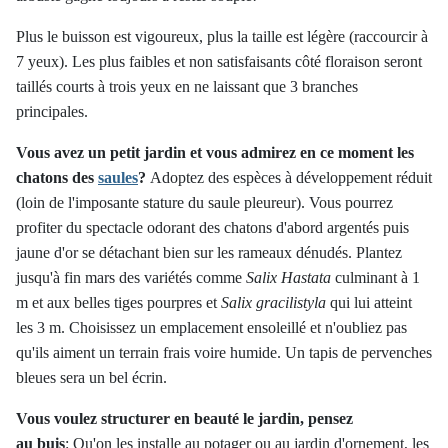
Plus le buisson est vigoureux, plus la taille est légère (raccourcir à
7 yeux). Les plus faibles et non satisfaisants côté floraison seront
taillés courts à trois yeux en ne laissant que 3 branches
principales.
Vous avez un petit jardin et vous admirez en ce moment les
chatons des
saules
?
Adoptez des espèces à développement réduit
(loin de l'imposante stature du saule pleureur). Vous pourrez
profiter du spectacle odorant des chatons d'abord argentés puis
jaune d'or se détachant bien sur les rameaux dénudés. Plantez
jusqu'à fin mars des variétés comme
Salix Hastata
culminant à 1
m et aux belles tiges pourpres et
Salix gracilistyla
qui lui atteint
les 3 m. Choisissez un emplacement ensoleillé et n'oubliez pas
qu'ils aiment un terrain frais voire humide. Un tapis de pervenches
bleues sera un bel écrin.
Vous voulez structurer en beauté le jardin, pensez
au buis
:
Qu'on les installe au potager ou au jardin d'ornement, les