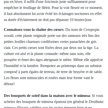
pas en hiver, il suffit d'une fois/mois juste suffisamment pour
empêcher le feuillage de flétrir. Pour la voir fleurir en ce moment,
il faut absolument lui avoir évité les éclairages nocturnes en effet
sa durée d'éclairement ne doit pas dépasser 10 heures/jour.
Connaissez-vous la chaîne des cœurs
:
Du nom de
Ceropegia
woodi
, cette plante originale porte sur des rameaux très fins des
petites feuilles charnues cordiformes vertes panachées de gris
clair. Ces petits cœurs sont fixées deux par deux sur la tige. La
culture est aisé et la plante costaude: même sans soin, elle
prospère et émet des tiges atteignant le mètre. Même elle apprécie
l'humidité et la lumière. Rempotez au printemps dans un substrat
composé à parts égales de terreau, de terre de bruyère et de sable.
Les fleurs sont minuscules et rosées mais leur forme vaut le
détour!
Des bouquets de
soleil
dans la maison avec le mimosa
:
Si vous
achetez des bouquets de mimosa épanoui (en général le
Dealbata
:
mimosa d'hiver), vérifiez que les grains tiennent bien et ne