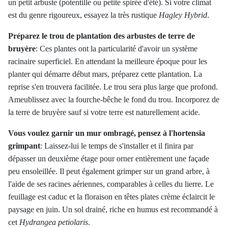
un petit arbuste (potentille ou petite spirée d'été). Si votre climat
est du genre rigoureux, essayez la très rustique
Hagley Hybrid
.
Préparez le trou de plantation des arbustes de terre de
bruyère
:
Ces plantes ont la particularité d'avoir un système
racinaire superficiel. En attendant la meilleure époque pour les
planter qui démarre début mars, préparez cette plantation. La
reprise s'en trouvera facilitée. Le trou sera plus large que profond.
Ameublissez avec la fourche-bêche le fond du trou. Incorporez de
la terre de bruyère sauf si votre terre est naturellement acide.
Vous voulez garnir un mur ombragé, pensez à l'hortensia
grimpant
:
Laissez-lui le temps de s'installer et il finira par
dépasser un deuxième étage pour orner entièrement une façade
peu ensoleillée. Il peut également grimper sur un grand arbre, à
l'aide de ses racines aériennes, comparables à celles du lierre. Le
feuillage est caduc et la floraison en têtes plates crème éclaircit le
paysage en juin. Un sol drainé, riche en humus est recommandé à
cet
Hydrangea petiolaris
.