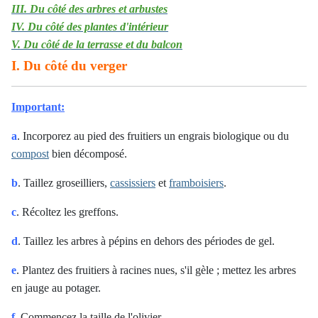
III. Du côté des arbres et arbustes
IV. Du côté des plantes d'intérieur
V. Du côté de la terrasse et du balcon
I. Du côté du verger
Important:
a
. Incorporez au pied des fruitiers un engrais biologique ou du
compost
bien décomposé.
b
. Taillez groseilliers,
cassissiers
et
framboisiers
.
c
. Récoltez les greffons.
d
. Taillez les arbres à pépins en dehors des périodes de gel.
e
. Plantez des fruitiers à racines nues, s'il gèle ; mettez les arbres
en jauge au potager.
f
. Commencez la taille de l'olivier. .