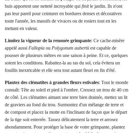
buis apportent une netteté incroyable qui
finit
le jardin. Ils n'ont
pas leur pareil pour ceinturer en bordures denses et décoratives
toute l'année, les massifs de vivaces ou de rosiers tout en les
mettant en valeur.
Limitez la vigueur de la renouée grimpante
:
Ce cache-misère
appelé aussi
Fallopia
ou
Polygonum aubertii
est capable de
pousser de plusieurs mètres en une saison à peine. Et ce, quelques
soient les conditions. Rabattez-la au ras du sol, cela évitera un
fouillis inextricable et elle sera tout autant fleuri en fin d'été.
Plantez des clématites à grandes fleurs estivales
:
Tout le monde
connaît: Tête au soleil et pied à l'ombre. Creusez un trou de 40 cm
de côté. Les clématites aimant une terre bien drainée, mettez un lit
de graviers au fond du trou. Surmontez d'un mélange de terre et
de compost et placez la motte en l'inclinant de façon que le départ
de la tige soit enterrée. Tassez délicatement la terre et arrosez
abondamment. Pour protéger la base de votre grimpante, plantez