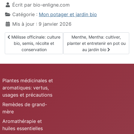
Écrit par
bio-enligne.com
Catégorie :
Mon potager et jardin bio
Mis à jour : 9 janvier 2026
Article précédent : Mélisse officinale: culture bio, semis, récolte 
Article suivant : Menthe, Mentha:
Mélisse officinale: culture
Menthe, Mentha: cultiver,
bio, semis, récolte et
planter et entretenir en pot ou
conservation
au jardin bio
Plantes médicinales et
aromatiques: vertus,
usages et précautions
Remèdes de grand-
mère
Aromathérapie et
huiles essentielles