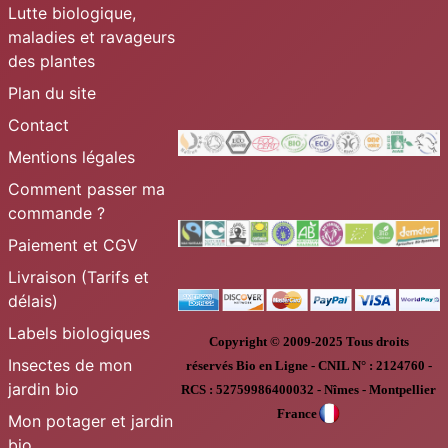
Lutte biologique,
maladies et ravageurs
des plantes
Plan du site
Contact
Mentions légales
Comment passer ma
commande ?
Paiement et CGV
Livraison (Tarifs et
délais)
Labels biologiques
Copyright © 2009-2025
Tous droits
Insectes de mon
réservés
Bio en Ligne
-
CNIL N° :
2124760 -
jardin bio
RCS : 52759986400032 - Nîmes - Montpellier
France
Mon potager et jardin
bio