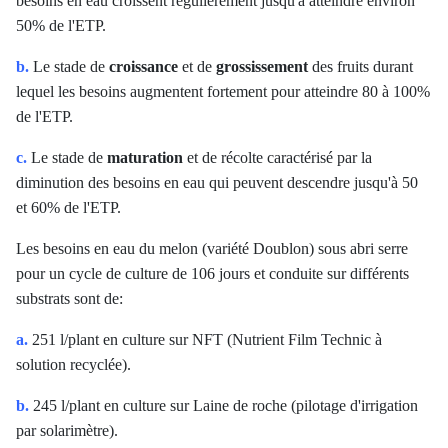
besoins en eau croissent régulièrement jusqu'à atteindre environ
50% de l'ETP.
b.
Le stade de
croissance
et de
grossissement
des fruits durant
lequel les besoins augmentent fortement pour atteindre 80 à 100%
de l'ETP.
c.
Le stade de
maturation
et de récolte caractérisé par la
diminution des besoins en eau qui peuvent descendre jusqu'à 50
et 60% de l'ETP.
Les besoins en eau du melon (variété Doublon) sous abri serre
pour un cycle de culture de 106 jours et conduite sur différents
substrats sont de:
a.
251 l/plant en culture sur NFT (Nutrient Film Technic à
solution recyclée).
b.
245 l/plant en culture sur Laine de roche (pilotage d'irrigation
par solarimètre).