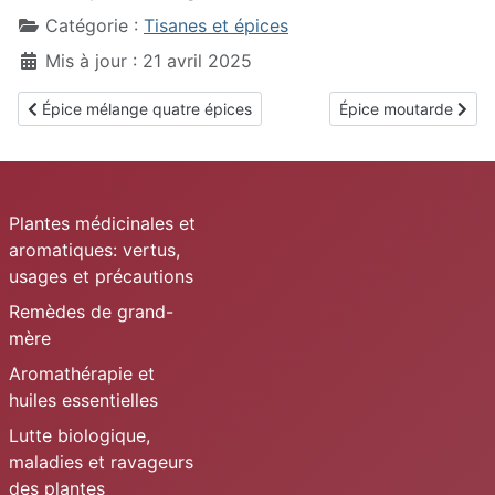
Catégorie :
Tisanes et épices
Mis à jour : 21 avril 2025
Article précédent : Épice mélange quatre épices
Article suivant : Épi
Épice mélange quatre épices
Épice moutarde
Plantes médicinales et
aromatiques: vertus,
usages et précautions
Remèdes de grand-
mère
Aromathérapie et
huiles essentielles
Lutte biologique,
maladies et ravageurs
des plantes