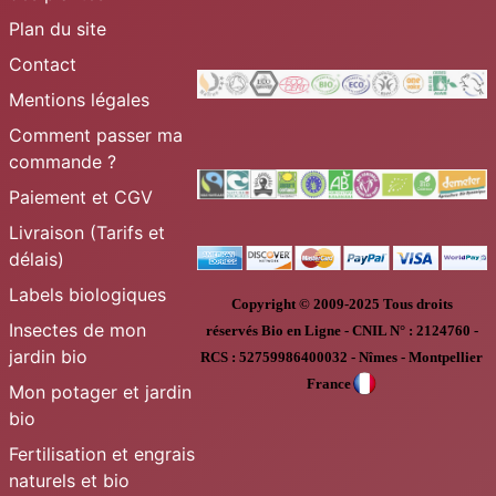
Plan du site
Contact
Mentions légales
Comment passer ma
commande ?
Paiement et CGV
Livraison (Tarifs et
délais)
Labels biologiques
Copyright © 2009-2025
Tous droits
Insectes de mon
réservés
Bio en Ligne
-
CNIL N° :
2124760 -
jardin bio
RCS : 52759986400032 - Nîmes - Montpellier
France
Mon potager et jardin
bio
Fertilisation et engrais
naturels et bio