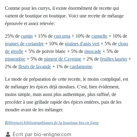
Comme pour les currys, il existe énormément de recette qui
varient de boutique en boutique. Voici une recette de mélange
éprouvée et
assez relevée
:
25% de
cumin
+ 15% de
curcuma
+ 10% de
cannelle
+ 10% de
graines de coriandre
+ 10% de
graines d'anis vert
+ 5% de
clous
de girofle
+ 5% de poivre blanc + 5% de
muscade
+ 5% de
gingembre
+ 5% de
piment de Cayenne
+ 2% de
feuilles laurier
+
2% de
fleurs de lavande
+ 1% de
cardamome
.
Le mode de préparation de cette recette, le moins compliqué, est
de mélanger les épices déjà moulues. C'est, bien évidement,
moins simple, mais aussi plus authentique, plus raffiné, de
procéder à une grillade rapide des épices entières, puis de les
moudre avant de les mélanger.
Références bibliographiques de la boutique bio en ligne
Écrit par
bio-enligne.com