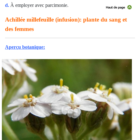
d.
À employer avec parcimonie.
Achillée millefeuille (infusion): plante du sang et
des femmes
Aperçu botanique: