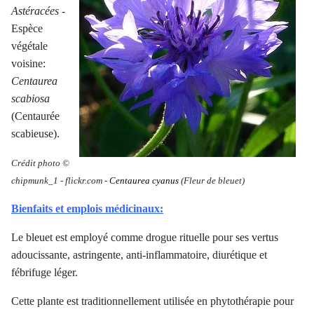
Astéracées
-
Espèce
végétale
voisine:
Centaurea
scabiosa
(Centaurée
scabieuse).
Crédit photo ©
chipmunk_1
-
flickr.com -
Centaurea cyanus
(Fleur de bleuet)
Bienfaits et emplois médicinaux:
Le bleuet est employé comme drogue rituelle pour ses vertus
adoucissante, astringente, anti-inflammatoire, diurétique et
fébrifuge léger.
Cette plante est traditionnellement utilisée en phytothérapie pour