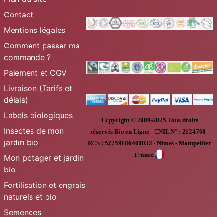
Contact
Mentions légales
Comment passer ma
commande ?
Paiement et CGV
Livraison (Tarifs et
délais)
Labels biologiques
Copyright © 2009-2025
Tous droits
Insectes de mon
réservés
Bio en Ligne
-
CNIL N° :
2124760 -
jardin bio
RCS : 52759986400032 - Nîmes - Montpellier
France
Mon potager et jardin
bio
Fertilisation et engrais
naturels et bio
Semences