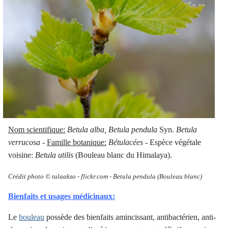
Nom scientifique:
Betula alba, Betula pendula
Syn.
Betula
verrucosa
-
Famille botanique:
Bétulacées
- Espèce végétale
voisine:
Betula utilis
(Bouleau blanc du Himalaya).
Crédit photo © talaakso
-
flickr.com -
Betula pendula
(Bouleau blanc)
Bienfaits et usages médicinaux:
Le
bouleau
possède des bienfaits amincissant, antibactérien, anti-