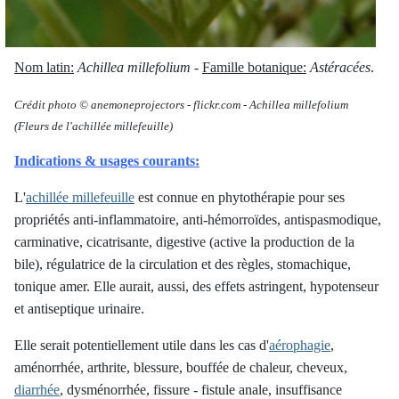
Nom latin:
Achillea millefolium
-
Famille botanique:
Astéracées
.
Crédit photo © anemoneprojectors
-
flickr.com - Achillea millefolium
(Fleurs de l'achillée millefeuille)
Indications & usages courants:
L'
achillée millefeuille
est connue en phytothérapie pour ses
propriétés anti-inflammatoire, anti-hémorroïdes, antispasmodique,
carminative, cicatrisante, digestive (active la production de la
bile), régulatrice de la circulation et des règles, stomachique,
tonique amer. Elle aurait, aussi, des effets astringent, hypotenseur
et antiseptique urinaire.
Elle serait potentiellement utile dans les cas d'
aérophagie
,
aménorrhée, arthrite, blessure, bouffée de chaleur, cheveux,
diarrhée
, dysménorrhée, fissure - fistule anale, insuffisance