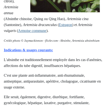
citron),
Artemisia
annua
(Absinthe chinoise, Quing ou Qing Hao),
Artemisia cina
(Santonine),
Artemisia dracunculus
(
Estragon
) et
Artemisia
vulgaris
(
Armoise commune
).
Crédit photo © Jaymackinnon - flickr.com
- Absinhe,
Artemisia absinthium
Indications & usages courants:
L'absinthe est traditionnellement employée dans les cas d'anémies,
affections du tube digestif, insuffisances hépatiques.
C'est une plante anti-inflammatoire, anti-rhumatismale,
antiseptique, antiparasitaire, apéritive, cholagogue, cicatrisante en
usage externe.
Elle serait, également, digestive, diurétique, fortifiante,
gynécologique, hépatique, laxative, purgative, stimulante,