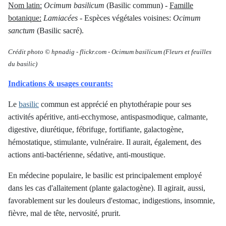
Nom latin:
Ocimum basilicum
(Basilic commun) -
Famille
botanique:
Lamiacées
- Espèces végétales voisines:
Ocimum
sanctum
(Basilic sacré).
Crédit photo © hpnadig
-
flickr.com -
Ocimum basilicum
(Fleurs et feuilles
du basilic)
Indications & usages courants:
Le
basilic
commun est apprécié en phytothérapie pour ses
activités apéritive, anti-ecchymose, antispasmodique, calmante,
digestive, diurétique, fébrifuge, fortifiante, galactogène,
hémostatique, stimulante, vulnéraire. Il aurait, également, des
actions anti-bactérienne, sédative, anti-moustique.
En médecine populaire, le basilic est principalement employé
dans les cas d'allaitement (plante galactogène). Il agirait, aussi,
favorablement sur les douleurs d'estomac, indigestions, insomnie,
fièvre, mal de tête, nervosité, prurit.