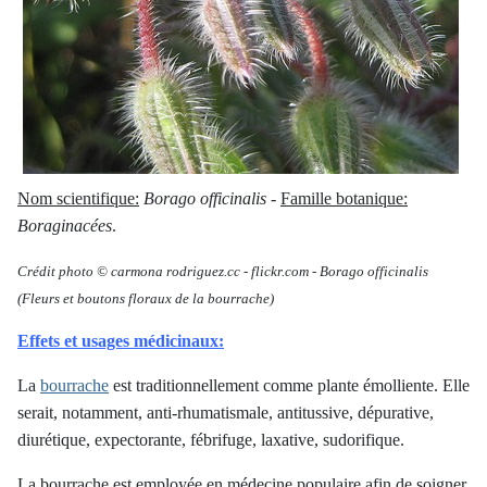
Nom scientifique:
Borago officinalis
-
Famille botanique:
Boraginacées
.
Crédit photo © carmona rodriguez.cc
-
flickr.com -
Borago officinalis
(Fleurs et boutons floraux de la bourrache)
Effets et usages médicinaux:
La
bourrache
est traditionnellement comme plante émolliente. Elle
serait, notamment, anti-rhumatismale, antitussive, dépurative,
diurétique, expectorante, fébrifuge, laxative, sudorifique.
La bourrache est employée en médecine populaire afin de soigner