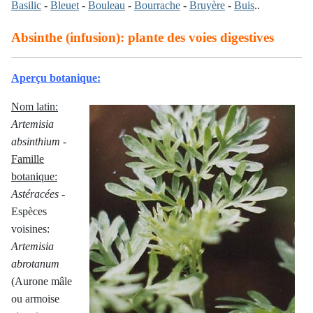
Basilic
-
Bleuet
-
Bouleau
-
Bourrache
-
Bruyère
-
Buis
..
Absinthe (infusion): plante des voies digestives
Aperçu botanique:
Nom latin:
Artemisia
absinthium
-
Famille
botanique:
Astéracées
-
Espèces
voisines:
Artemisia
abrotanum
(Aurone mâle
ou armoise