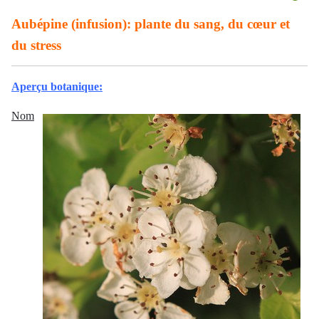
Aubépine (infusion): plante du sang, du cœur et
du stress
Aperçu botanique:
Nom