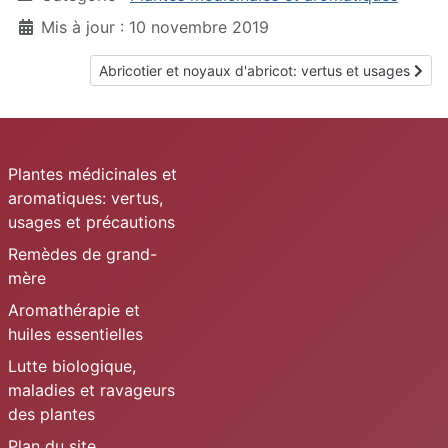
Mis à jour : 10 novembre 2019
Article suivant : Abricotier et noyaux d'abricot: vertu
Abricotier et noyaux d'abricot: vertus et usages
Plantes médicinales et
aromatiques: vertus,
usages et précautions
Remèdes de grand-
mère
Aromathérapie et
huiles essentielles
Lutte biologique,
maladies et ravageurs
des plantes
Plan du site