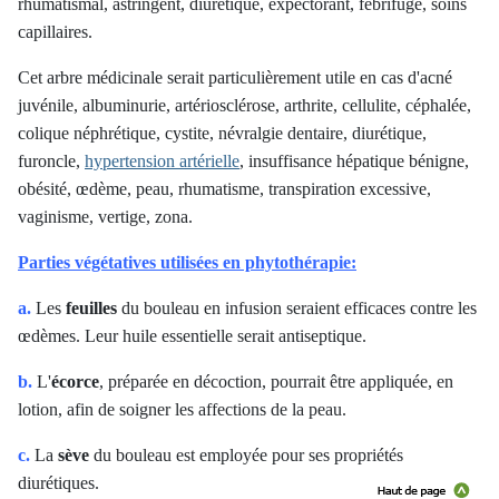
rhumatismal, astringent, diurétique, expectorant, fébrifuge, soins
capillaires.
Cet arbre médicinale serait particulièrement utile en cas d'acné
juvénile, albuminurie, artériosclérose, arthrite, cellulite, céphalée,
colique néphrétique, cystite, névralgie dentaire, diurétique,
furoncle,
hypertension artérielle
, insuffisance hépatique bénigne,
obésité, œdème, peau, rhumatisme, transpiration excessive,
vaginisme, vertige, zona.
Parties végétatives utilisées en phytothérapie:
a.
Les
feuilles
du bouleau en infusion seraient efficaces contre les
œdèmes. Leur huile essentielle serait antiseptique.
b.
L'
écorce
, préparée en décoction, pourrait être appliquée, en
lotion, afin de soigner les affections de la peau.
c.
La
sève
du bouleau est employée pour ses propriétés
diurétiques.