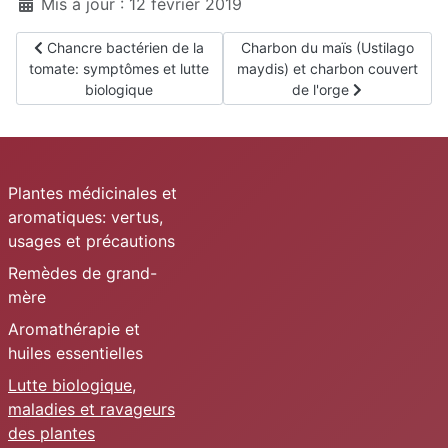
Mis à jour : 12 février 2019
Article précédent : Chancre bactérien de la tomate: symptômes 
Article suivant : Charbon du ma
Chancre bactérien de la
Charbon du maïs (Ustilago
tomate: symptômes et lutte
maydis) et charbon couvert
biologique
de l'orge
Plantes médicinales et
aromatiques: vertus,
usages et précautions
Remèdes de grand-
mère
Aromathérapie et
huiles essentielles
Lutte biologique,
maladies et ravageurs
des plantes