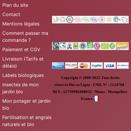
Plan du site
Contact
Mentions légales
Comment passer ma
commande ?
Paiement et CGV
Livraison (Tarifs et
délais)
Labels biologiques
Copyright © 2009-2025
Tous droits
Insectes de mon
réservés
Bio en Ligne
-
CNIL N° :
2124760 -
jardin bio
RCS : 52759986400032 - Nîmes - Montpellier
France
Mon potager et jardin
bio
Fertilisation et engrais
naturels et bio