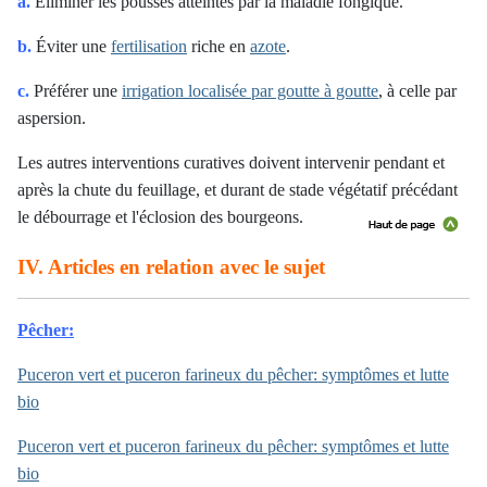
a.
Éliminer les pousses atteintes par la maladie fongique.
b.
Éviter une
fertilisation
riche en
azote
.
c.
Préférer une
irrigation localisée par goutte à goutte
, à celle par
aspersion.
Les autres interventions curatives doivent intervenir pendant et
après la chute du feuillage, et durant de stade végétatif précédant
le débourrage et l'éclosion des bourgeons.
IV. Articles en relation avec le sujet
Pêcher:
Puceron vert et puceron farineux du pêcher: symptômes et lutte
bio
Puceron vert et puceron farineux du pêcher: symptômes et lutte
bio