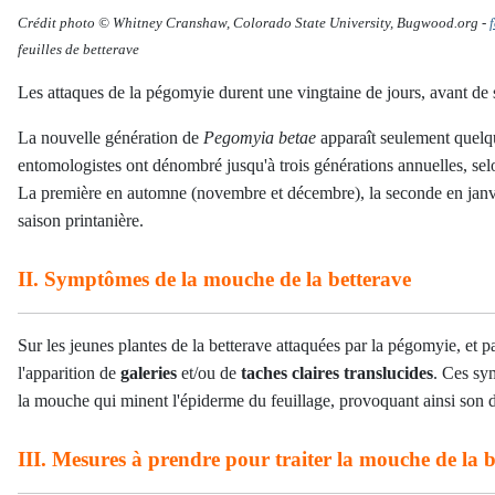
Crédit photo © Whitney Cranshaw, Colorado State University, Bugwood.org
-
feuilles de betterave
Les attaques de la pégomyie durent une vingtaine de jours, avant de s
La nouvelle génération de
Pegomyia betae
apparaît
seulement
quelqu
entomologistes ont dénombré jusqu'à trois générations annuelles, selo
La première en automne (novembre et décembre), la seconde en janvier
saison printanière.
II. Symptômes de la mouche de la betterave
Sur les jeunes plantes de la betterave attaquées par la pégomyie, et p
l'apparition de
galeries
et/ou de
taches claires translucides
. Ces sy
la mouche qui minent l'épiderme du feuillage, provoquant ainsi son d
III. Mesures à prendre pour traiter la mouche de la b