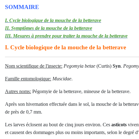
SOMMAIRE
I. Cycle biologique de la mouche de la betterave
II. Symptômes de la mouche de la betterave
III. Mesures à prendre pour traiter la mouche de la betterave
I. Cycle biologique de la mouche de la betterave
Nom scientifique de l'insecte:
Pegomyia betae
(Curtis)
Syn
.
Pegomy
Famille entomologique:
Muscidae
.
Autres noms:
P
égomyie de la betterave, mineuse de la betterave.
Après son hivernation effectuée dans le sol, la mouche de la betterave 
de près de 0,7 mm.
Les larves éclosent au bout de cinq jours environ. Ces
asticots
vivent
et causent des dommages plus ou moins importants, selon le degré d'i