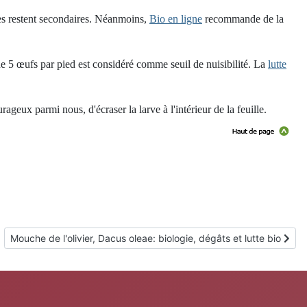
es restent secondaires. Néanmoins,
Bio en ligne
recommande de la
de 5 œufs par pied est considéré comme seuil de nuisibilité. La
lutte
ageux parmi nous, d'écraser la larve à l'intérieur de la feuille.
Article suivant : Mouche de l'olivier, Dacus oleae: biologie, dégâts e
Mouche de l'olivier, Dacus oleae: biologie, dégâts et lutte bio