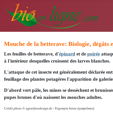
Mouche de la betterave: Biologie, dégâts et
Les feuilles de betterave, d'
épinard
et de
poirée
attaq
à l'intérieur desquelles croissent des larves blanches.
L'attaque de cet insecte est généralement déclarée en
feuillage des plantes potagères l'apparition de galerie
D'abord vert pâle, les mines se dessèchent et brunisse
pupes brunes d'où naissent les mouches adultes.
Crédit photo ©
agrarfotodesign.de -
Pegomyia betae
(symptômes)