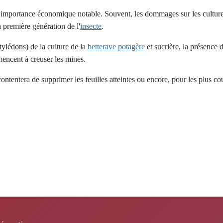
ne importance économique notable. Souvent, les dommages sur les cultur
a première génération de l'
insecte
.
tylédons) de la culture de la
betterave potagère
et sucrière, la présence 
encent à creuser les mines.
tentera de supprimer les feuilles atteintes ou encore, pour les plus cour
des diptères