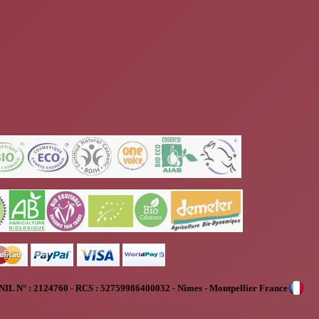
NIL N° :
2124760 - RCS : 52759986400032 - Nîmes - Montpellier France