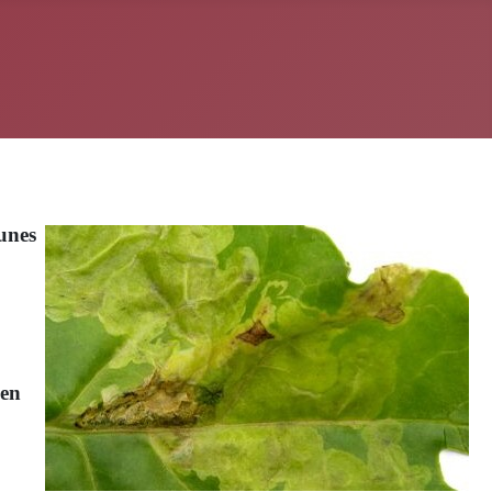
unes
 en