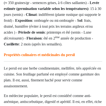
(≈ 350 graines/gr - semences grises, à 6 côtes saillantes) -
Levée
estimée (germination variable selon les températures)
: 15 à 30
jours (semis) -
Climat
: indifférent (plante rustique qui supporte le
froid) -
Exposition
: ombragée ou mi-ombragée -
Sol
: frais,
drainé, humifère (éviter à tout prix les terrains argileux et/ou
acides ) -
Période de semis
: printemps et été (semis - Lune
ème
décroissante
) -
Floraison
: été en 2
année de production -
Cueillette
: 2 mois (après les semailles).
Propriétés culinaires et médicinales du persil
Le persil est une herbe condimentaire, mellifère, très appréciée en
cuisine. Son feuillage parfumé est employé comme garniture des
plats. Il est, aussi, finement haché pour servir comme
assaisonnement.
En médecine populaire, le persil est considéré comme anti-
anémique, antiscorbutique, digestif et apéritif. Il est, en effet, riche