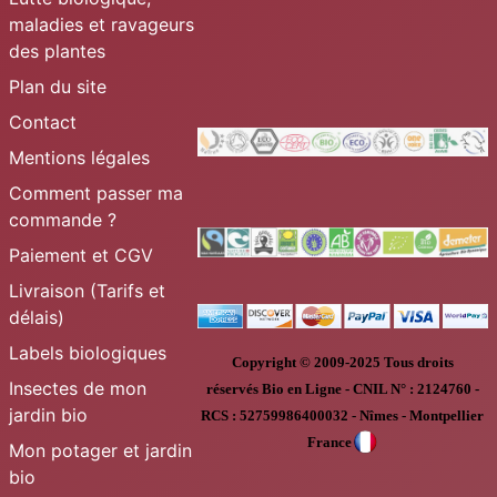
maladies et ravageurs
des plantes
Plan du site
Contact
Mentions légales
Comment passer ma
commande ?
Paiement et CGV
Livraison (Tarifs et
délais)
Labels biologiques
Copyright © 2009-2025
Tous droits
Insectes de mon
réservés
Bio en Ligne
-
CNIL N° :
2124760 -
jardin bio
RCS : 52759986400032 - Nîmes - Montpellier
France
Mon potager et jardin
bio