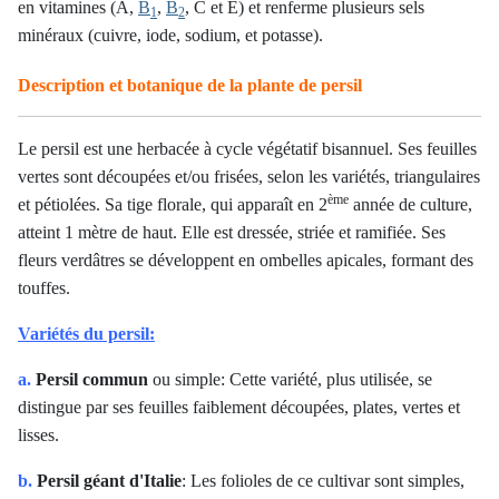
en vitamines (A,
B
,
B
, C et E) et renferme plusieurs sels
1
2
minéraux (cuivre, iode, sodium, et potasse).
Description et botanique de la plante de persil
Le persil est une herbacée à cycle végétatif bisannuel. Ses feuilles
vertes sont découpées et/ou frisées, selon les variétés, triangulaires
ème
et pétiolées. Sa tige florale, qui apparaît en 2
année de culture,
atteint 1 mètre de haut. Elle est dressée, striée et ramifiée. Ses
fleurs verdâtres se développent en ombelles apicales, formant des
touffes.
Variétés du persil:
a.
Persil commun
ou simple: Cette variété, plus utilisée, se
distingue par ses feuilles faiblement découpées, plates, vertes et
lisses.
b.
Persil géant d'Italie
: Les folioles de ce cultivar sont simples,