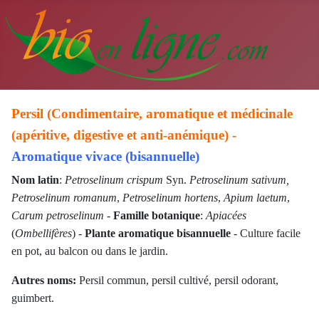
Persil (Condimentaire, aromatique et médicinale
(apéritive, digestive et anti-anémique) -
Aromatique vivace (bisannuelle)
Nom latin
:
Petroselinum crispum
Syn.
Petroselinum sativum,
Petroselinum
romanum
,
Petroselinum
hortens
,
Apium laetum
,
Carum p
etroselinum
-
Famille botanique
:
Apiacées
(
Ombellifères
) -
Plante aromatique bisannuelle
- Culture facile
en pot, au balcon ou dans le jardin.
Autres noms:
Persil commun, persil cultivé, persil odorant,
guimbert.