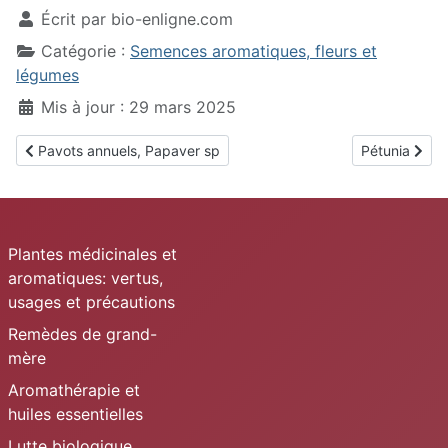
Écrit par
bio-enligne.com
Catégorie :
Semences aromatiques, fleurs et
légumes
Mis à jour : 29 mars 2025
Article précédent : Pavots annuels, Papaver sp
Article suivan
Pavots annuels, Papaver sp
Pétunia
Plantes médicinales et
aromatiques: vertus,
usages et précautions
Remèdes de grand-
mère
Aromathérapie et
huiles essentielles
Lutte biologique,