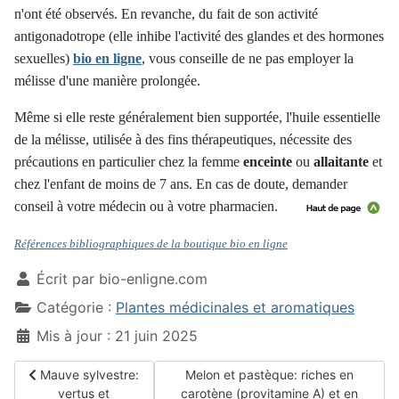
n'ont été observés. En revanche, du fait de son activité
antigonadotrope (elle inhibe l'activité des glandes et des hormones
sexuelles)
bio en ligne
, vous conseille de ne pas employer la
mélisse d'une manière prolongée.
Même si elle reste généralement bien supportée, l'huile essentielle
de la mélisse, utilisée à des fins thérapeutiques, nécessite des
précautions en particulier chez la femme
enceinte
ou
allaitante
et
chez l'enfant de moins de 7 ans. En cas de doute, demander
conseil à votre médecin ou à votre pharmacien.
Références bibliographiques de la boutique bio en ligne
Écrit par
bio-enligne.com
Catégorie :
Plantes médicinales et aromatiques
Mis à jour : 21 juin 2025
Article précédent : Mauve sylvestre: vertus et préparations
Article suivant : Melon et pastèque: 
Mauve sylvestre:
Melon et pastèque: riches en
vertus et
carotène (provitamine A) et en