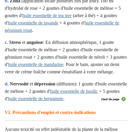
b.
Zona
(application locale plusieurs fois par jour): 100 ml
d'hydrolat de rose + 2 gouttes d'huile essentielle de mélisse + 5
gouttes d'
huile essentielle de tea tree
(arbre à thé) + 4 gouttes
d'
huile essentielle de lavande
+ 4 gouttes d'
huile essentielle de
géranium rosat
.
c.
Stress
et
angoisse
: En diffusion atmosphérique, 1 goutte
d'huile essentielle de mélisse + 2 gouttes d'huile essentielle de
géranium rosat + 2 gouttes d'huile essentielle de néroli + 3 gouttes
d'
huile essentielle de mandarine
. Pour le bain, ajouter un demi
verre de crème fraîche comme émulsifiant à votre mélange.
d.
Nervosité
et
dépression
(diffusion): 1 goutte d'huile essentielle
de mélisse + 2 gouttes d'
huile essentielle de basilic
+ 5 gouttes
d'
huile essentielle de bergamote
.
VI. Précautions d'emploi et contre-indications
Aucune toxicité ou effet indésirable de la plante de la mélisse