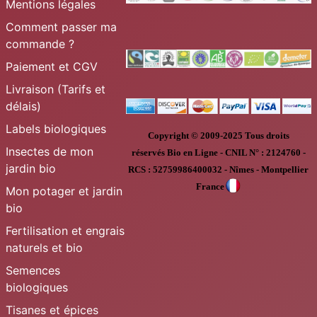
Mentions légales
Comment passer ma
commande ?
Paiement et CGV
Livraison (Tarifs et
délais)
Labels biologiques
Copyright © 2009-2025
Tous droits
Insectes de mon
réservés
Bio en Ligne
-
CNIL N° :
2124760 -
jardin bio
RCS : 52759986400032 - Nîmes - Montpellier
France
Mon potager et jardin
bio
Fertilisation et engrais
naturels et bio
Semences
biologiques
Tisanes et épices