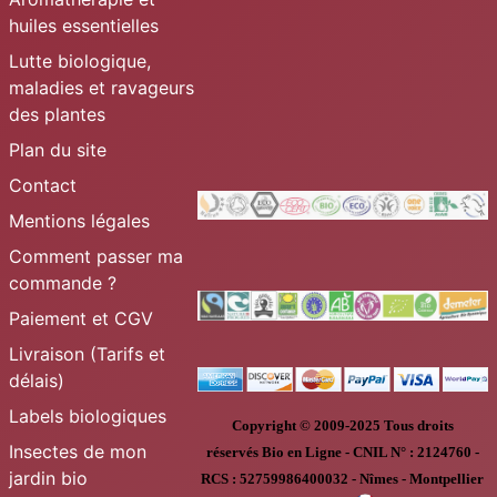
huiles essentielles
Lutte biologique,
maladies et ravageurs
des plantes
Plan du site
Contact
Mentions légales
Comment passer ma
commande ?
Paiement et CGV
Livraison (Tarifs et
délais)
Labels biologiques
Copyright © 2009-2025
Tous droits
Insectes de mon
réservés
Bio en Ligne
-
CNIL N° :
2124760 -
jardin bio
RCS : 52759986400032 - Nîmes - Montpellier