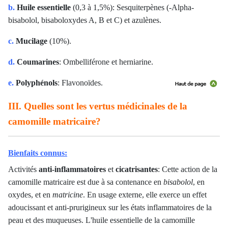
b.
Huile essentielle
(0,3 à 1,5%): Sesquiterpènes (-Alpha-
bisabolol, bisaboloxydes A, B et C) et azulènes.
c.
Mucilage
(10%).
d.
Coumarines
: Ombelliférone et herniarine.
e.
Polyphénols
: Flavonoïdes.
III. Quelles sont les vertus médicinales de la
camomille matricaire?
Bienfaits connus:
Activités
anti-inflammatoires
et
cicatrisantes
: Cette action de la
camomille matricaire est due à sa contenance en
bisabolol
, en
oxydes, et en
matricine
. En usage externe, elle exerce un effet
adoucissant et anti-prurigineux sur les états inflammatoires de la
peau et des muqueuses. L'huile essentielle de la camomille