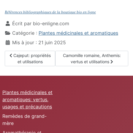
Références bibliographiques de la boutique bio en ligne
Écrit par
bio-enligne.com
Catégorie :
Plantes médicinales et aromatiques
Mis à jour : 21 juin 2025
Article précédent : Cajeput: propriétés et utilisations
Article suivant : Camomille romaine, 
Cajeput: propriétés
Camomille romaine, Anthemis:
et utilisations
vertus et utilisations
Plantes médicinales et
aromatiques: vertus,
usages et précautions
Remèdes de grand-
mère
Aromathérapie et