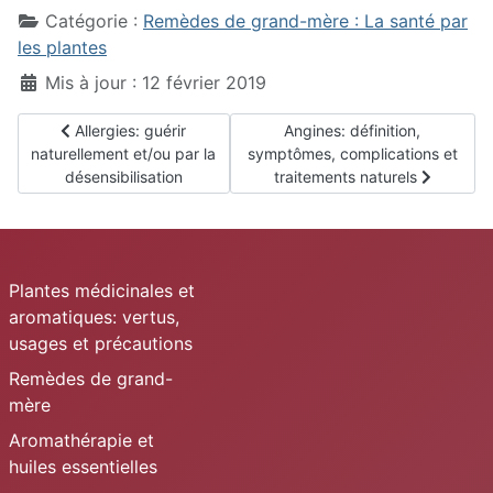
Catégorie :
Remèdes de grand-mère : La santé par
les plantes
Mis à jour : 12 février 2019
Article précédent : Allergies: guérir naturellement et/ou par l
Article suivant : Angines: dé
Allergies: guérir
Angines: définition,
naturellement et/ou par la
symptômes, complications et
désensibilisation
traitements naturels
Plantes médicinales et
aromatiques: vertus,
usages et précautions
Remèdes de grand-
mère
Aromathérapie et
huiles essentielles