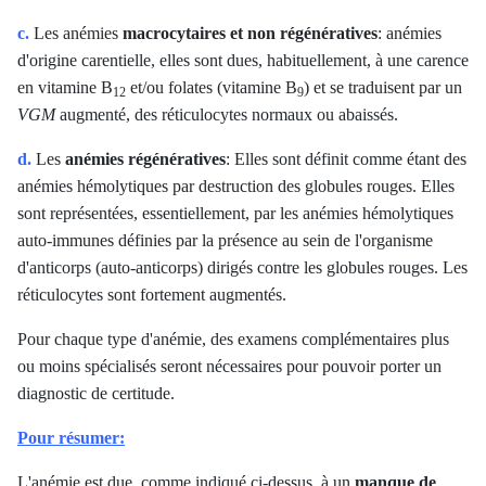
c.
Les anémies
macrocytaires et non régénératives
: anémies
d'origine carentielle, elles sont dues, habituellement, à une carence
en vitamine B
et/ou folates (vitamine B
) et se traduisent par un
12
9
VGM
augmenté, des réticulocytes normaux ou abaissés.
d.
Les
anémies régénératives
: Elles sont définit comme étant des
anémies hémolytiques par destruction des globules rouges. Elles
sont représentées, essentiellement, par les anémies hémolytiques
auto-immunes définies par la présence au sein de l'organisme
d'anticorps (auto-anticorps) dirigés contre les globules rouges. Les
réticulocytes sont fortement augmentés.
Pour chaque type d'anémie, des examens complémentaires plus
ou moins spécialisés seront nécessaires pour pouvoir porter un
diagnostic de certitude.
Pour résumer:
L'anémie est due, comme indiqué ci-dessus, à un
manque de