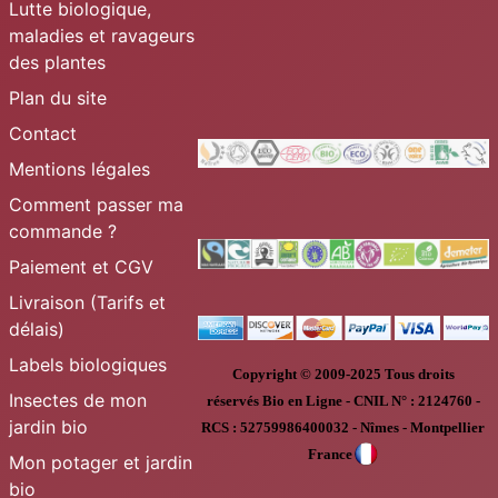
Lutte biologique,
maladies et ravageurs
des plantes
Plan du site
Contact
Mentions légales
Comment passer ma
commande ?
Paiement et CGV
Livraison (Tarifs et
délais)
Labels biologiques
Copyright © 2009-2025
Tous droits
Insectes de mon
réservés
Bio en Ligne
-
CNIL N° :
2124760 -
jardin bio
RCS : 52759986400032 - Nîmes - Montpellier
France
Mon potager et jardin
bio