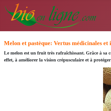
Melon et pastèque: Vertus médicinales et i
Le melon est un fruit très rafraîchissant. Grâce à sa
effet, à améliorer la vision crépusculaire et à protég