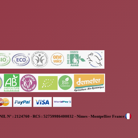
NIL N° :
2124760 - RCS : 52759986400032 - Nîmes - Montpellier France