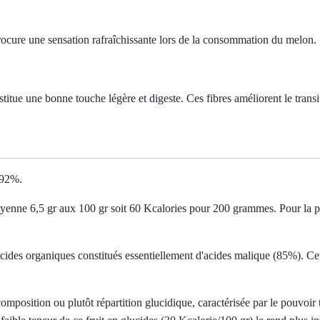
rocure une sensation rafraîchissante lors de la consommation du melon.
ue une bonne touche légère et digeste. Ces fibres améliorent le transit i
e 92%.
yenne 6,5 gr aux 100 gr soit 60 Kcalories pour 200 grammes. Pour la pet
cides organiques constitués essentiellement d'acides malique (85%). Cet
osition ou plutôt répartition glucidique, caractérisée par le pouvoir tr