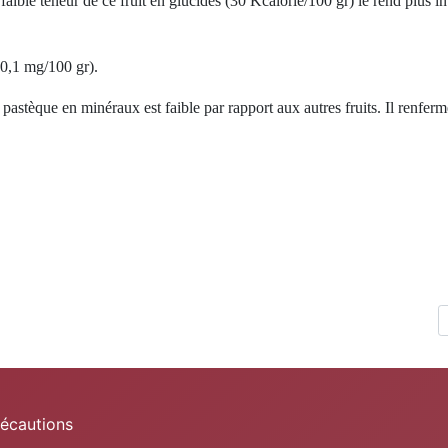
aible teneur de ce fruit en glucides (30 Kcalorie/100 gr) le rend plus i
(0,1 mg/100 gr).
a pastèque en minéraux est faible par rapport aux autres fruits. Il renf
s et digestives
récautions