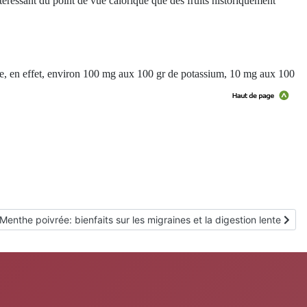
ntéressant du point de vue calorique que des fruits historiquement
erme, en effet, environ 100 mg aux 100 gr de potassium, 10 mg aux 100
Article suivant : Menthe poivrée: bienfaits sur les migraines et la dige
Menthe poivrée: bienfaits sur les migraines et la digestion lente