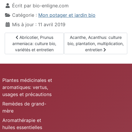
Écrit par
bio-enligne.com
Catégorie :
Mon potager et jardin bio
Mis à jour : 11 avril 2019
Article précédent : Abricotier, Prunus armeniaca: culture bio, 
Article suivant : Acanthe, Acanthu
Abricotier, Prunus
Acanthe, Acanthus: culture
armeniaca: culture bio,
bio, plantation, multiplication,
variétés et entretien
entretien
Plantes médicinales et
aromatiques: vertus,
usages et précautions
Remèdes de grand-
mère
Aromathérapie et
huiles essentielles