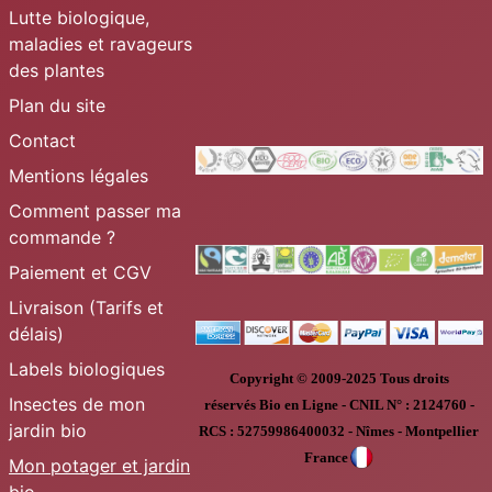
Lutte biologique,
maladies et ravageurs
des plantes
Plan du site
Contact
Mentions légales
Comment passer ma
commande ?
Paiement et CGV
Livraison (Tarifs et
délais)
Labels biologiques
Copyright © 2009-2025
Tous droits
Insectes de mon
réservés
Bio en Ligne
-
CNIL N° :
2124760 -
jardin bio
RCS : 52759986400032 - Nîmes - Montpellier
France
Mon potager et jardin