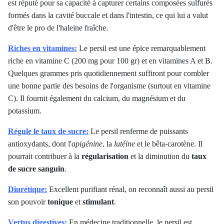
est réputé pour sa capacité à capturer certains composées sulfurés
formés dans la cavité buccale et dans l'intestin, ce qui lui a valut
d'être le pro de l'haleine fraîche.
Riches en vitamines:
Le persil est une épice remarquablement
riche en vitamine C (200 mg pour 100 gr) et en vitamines A et B.
Quelques grammes pris quotidiennement suffiront pour combler
une bonne partie des besoins de l'organisme (surtout en vitamine
C). Il fournit également du calcium, du magnésium et du
potassium.
Régule le taux de sucre:
Le persil renferme de puissants
antioxydants, dont l'
apigénine
, la
lutéine
et le bêta-carotène. Il
pourrait contribuer à la
régularisation
et la diminution du
taux
de sucre sanguin
.
Diurétique:
Excellent purifiant rénal, on reconnaît aussi au persil
son pouvoir
tonique
et
stimulant
.
Vertus digestives:
En médecine traditionnelle, le persil est