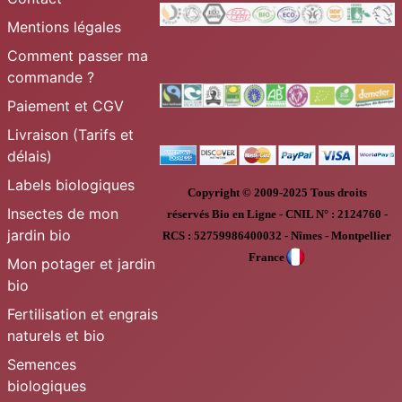
Mentions légales
Comment passer ma
commande ?
Paiement et CGV
Livraison (Tarifs et
délais)
Labels biologiques
Copyright © 2009-2025
Tous droits
Insectes de mon
réservés
Bio en Ligne
-
CNIL N° :
2124760 -
jardin bio
RCS : 52759986400032 - Nîmes - Montpellier
France
Mon potager et jardin
bio
Fertilisation et engrais
naturels et bio
Semences
biologiques