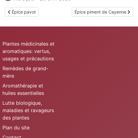
Article précédent : Épice pavot
Article suivant : Épice piment 
Épice pavot
Épice piment de Cayenne
Plantes médicinales et
aromatiques: vertus,
usages et précautions
Remèdes de grand-
mère
Aromathérapie et
huiles essentielles
Lutte biologique,
maladies et ravageurs
des plantes
Plan du site
Contact