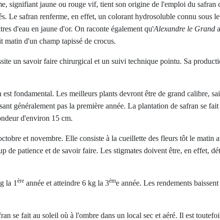
e, signifiant jaune ou rouge vif, tient son origine de l'emploi du safran c
ntés. Le safran renferme, en effet, un colorant hydrosoluble connu sous 
 litres d'eau en jaune d'or. On raconte également qu'
Alexandre le Grand
a
it matin d'un champ tapissé de crocus.
site un savoir faire chirurgical et un suivi technique pointu. Sa prod
st fondamental. Les meilleurs plants devront être de grand calibre, sain
ssant généralement pas la première année. La plantation de safran se fai
fondeur d'environ 15 cm.
tobre et novembre. Elle consiste à la cueillette des fleurs tôt le matin a
up de patience et de savoir faire. Les stigmates doivent être, en effet, d
ère
èm
g la 1
année et atteindre 6 kg la 3
e année. Les rendements baissent pa
ran se fait au soleil où à l'ombre dans un local sec et aéré. Il est toutefo