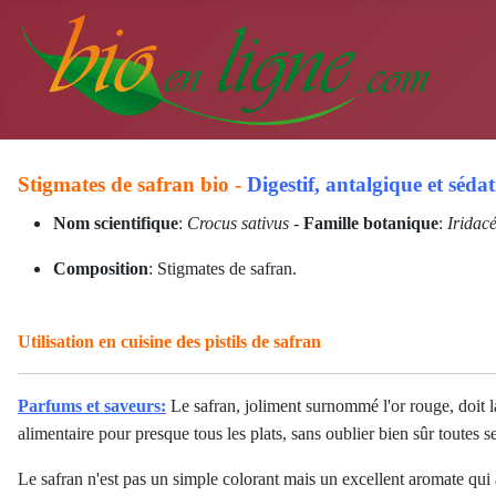
Stigmates de safran bio -
Digestif, antalgique et sédat
Nom scientifique
:
Crocus sativus
-
Famille botanique
:
Iridac
Composition
: Stigmates de safran.
Utilisation en cuisine des pistils de safran
Parfums et saveurs:
Le safran, joliment surnommé l'or rouge, doit 
alimentaire pour presque tous les plats, sans oublier bien sûr toutes 
Le safran n'est pas un simple colorant mais un excellent aromate qui