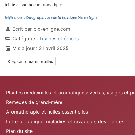
teinte et son odeur aromatique.
Références bibliographiques de la boutique bio en ligne
Écrit par
bio-enligne.com
Catégorie :
Tisanes et épices
Mis à jour : 21 avril 2025
Article précédent : Épice romarin feuilles
Épice romarin feuilles
Plantes médicinales et aromatiques: vertus, usages et p
Remèdes de grand-mère
Aromathérapie et huiles essentielles
Lutte biologique, maladies et ravageurs des plantes
Plan du site