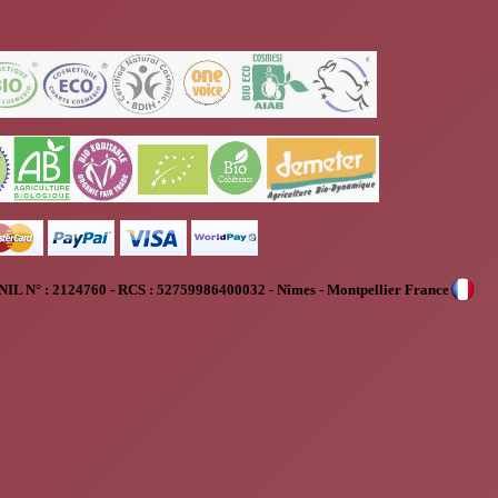
NIL N° :
2124760 - RCS : 52759986400032 - Nîmes - Montpellier France