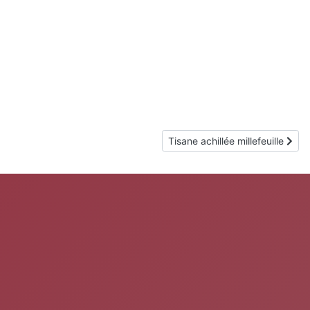
Article suivant : Tisane achillée 
Tisane achillée millefeuille