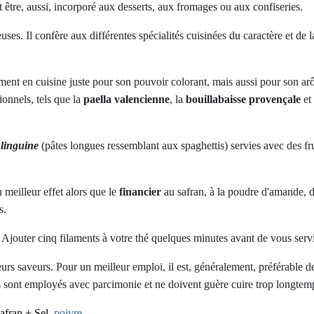
être, aussi, incorporé aux desserts, aux fromages ou aux confiseries.
es. Il confère aux différentes spécialités cuisinées du caractère et de l
ment en cuisine juste pour son pouvoir colorant, mais aussi pour son ar
ionnels, tels que la
paella valencienne
, la
bouillabaisse provençale
et 
s
linguine
(pâtes longues ressemblant aux spaghettis) servies avec des fru
 meilleur effet alors que le
financier
au safran, à la poudre d'amande, d
s.
t. Ajouter cinq filaments à votre thé quelques minutes avant de vous servi
eurs saveurs. Pour un meilleur emploi, il est, généralement, préférable d
'ils sont employés avec parcimonie et ne doivent guère cuire trop longtemp
safran + Sel,
poivre
.