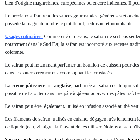
bien d'origine maghrébines, européennes ou encore indiennes. Il peut 
Le précieux safran rend les sauces gourmandes, généreuses et onctueus
possède la magie de rendre le plat fleurit, séduisant et inoubliable.
Usages culinaires:
Comme cité ci-dessus, le safran ne sert pas seule
notamment dans le Sud Est, la safran est incorporé aux recettes tradit
colorante.
Le safran peut notamment parfumer un bouillon de cuisson pour de
dans les sauces crémeuses accompagnant les crustacés.
La
crème pâtissière
, ou
anglaise
, parfumée au safran est toujours du
possible de l'ajouter dans une pâte à gâteau ou avec des pâtes fraîche
Le safran peut être, également, utilisé en infusion associé au thé ver
Les filaments de safran, utilisés en cuisine, dégagent très lentement l
de liquide (eau, vinaigre, lait) avant de les utiliser. Notons aussi qu
Sauce chaude au safran:
25 cl. de crème fraîche + 12 à 15 pistils de 