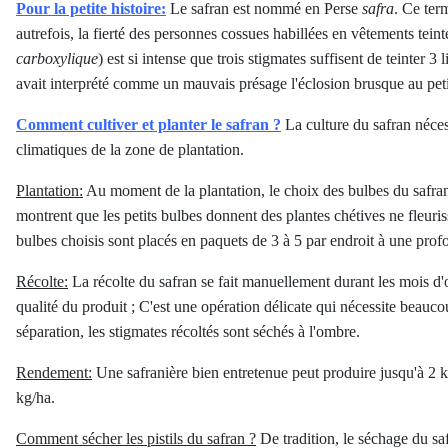
Pour la petite histoire:
Le safran est nommé en Perse
safra
. Ce term
autrefois, la fierté des personnes cossues habillées en vêtements tei
carboxylique
) est si intense que trois stigmates suffisent de teinter 3
avait interprété comme un mauvais présage l'éclosion brusque au pet
Comment cultiver et planter le safran ?
La culture du safran néces
climatiques de la zone de plantation.
Plantation:
Au moment de la plantation, le choix des bulbes du safran e
montrent que les petits bulbes donnent des plantes chétives ne fleuri
bulbes choisis sont placés en paquets de 3 à 5 par endroit à une pro
Récolte:
La récolte du safran se fait manuellement durant les mois d'oc
qualité du produit ; C'est une opération délicate qui nécessite beauco
séparation, les stigmates récoltés sont séchés à l'ombre.
Rendement:
Une safranière bien entretenue peut produire jusqu'à 2 k
kg/ha.
Comment sécher les pistils du safran ?
De tradition, le séchage du saf