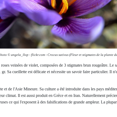
photo © angela_llop
-
flickr.com -
Crocus sativus
(Fleur et stigmates de la plante d
u roses veinées de violet, composées de 3 stigmates brun rougeâtre. Le saf
gr. Sa cueillette est délicate et nécessite un savoir faire particulier. Il
te et
de l'Asie Mineure. Sa culture a été introduite dans les pays médi
ur climat. Il est aussi produit
en Grèce et en Iran.
Naturellement préci
uleuses ce qui l'exposent à des falsifications de grande ampleur. La plupa