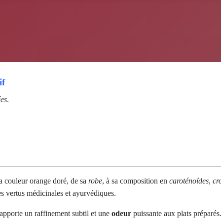
if
ées
.
la couleur orange doré, de sa
robe
, à sa composition en
caroténoïdes
,
cr
ses vertus médicinales et ayurvédiques.
 apporte un raffinement subtil et une
odeur
puissante aux plats préparés.