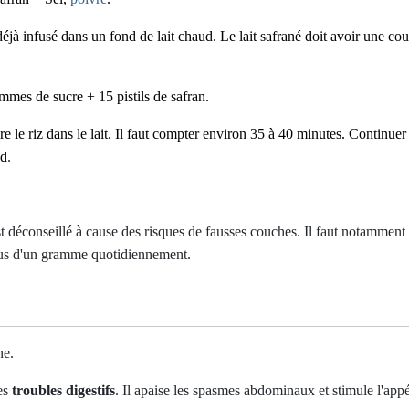
n déjà infusé dans un fond de lait chaud. Le lait safrané doit avoir une 
ammes de sucre +
15 pistils de safran.
ire le riz dans le lait. Il faut compter environ 35 à 40 minutes. Continu
id
.
t déconseillé à cause des risques de fausses couches. Il faut notamment
 plus d'un gramme quotidiennement.
ne.
les
troubles digestifs
. Il apaise les spasmes abdominaux et stimule l'appét