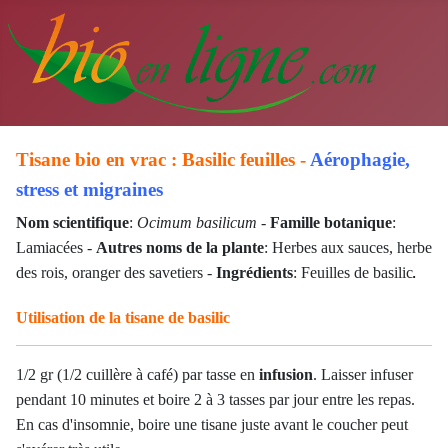
Tisane bio en vrac : Basilic feuilles -
Aérophagie,
stress et migraines
Nom scientifique
:
Ocimum basilicum
-
Famille botanique
:
Lamiacées
-
Autres noms de la plante
: Herbes aux sauces, herbe
des rois, oranger des savetiers -
Ingrédients
: Feuilles de basilic
.
Utilisation de la tisane de basilic
1/2 gr (1/2 cuillère à café) par tasse en
infusion
. Laisser infuser
pendant 10 minutes et boire 2 à 3 tasses par jour entre les repas.
En cas d'insomnie, boire une tisane juste avant le coucher peut