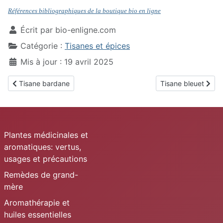
Références bibliographiques de la boutique bio en ligne
Écrit par
bio-enligne.com
Catégorie :
Tisanes et épices
Mis à jour : 19 avril 2025
Article précédent : Tisane bardane
Article suivant : Ti
Tisane bardane
Tisane bleuet
Plantes médicinales et
aromatiques: vertus,
usages et précautions
Remèdes de grand-
mère
Aromathérapie et
huiles essentielles