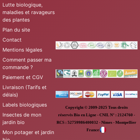
Lutte biologique,
maladies et ravageurs
des plantes
Plan du site
Contact
Mentions légales
Comment passer ma
commande ?
Paiement et CGV
Livraison (Tarifs et
délais)
Labels biologiques
Copyright © 2009-2025
Tous droits
Insectes de mon
réservés
Bio en Ligne
-
CNIL N° :
2124760 -
jardin bio
RCS : 52759986400032 - Nîmes - Montpellier
France
Mon potager et jardin
bio