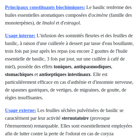
Principaux constituants biochimiques:
Le basilic renferme des
huiles essentielles aromatiques composées d'
ocimène
(famille des
monoterpènes), de
linalol
et d'
estragol
.
Usage interne:
L'infusion des sommités fleuries et des feuilles de
basilic, à raison d'une cuillerée à dessert par tasse d'eau bouillante,
trois fois par jour après les repas (ou encore 2 gouttes de l'huile
essentielle de basilic, 3 fois par jour, sur une cuillère à café de
miel), possède des effets
toniques
,
antispasmodiques
,
stomachiques
et
antiseptiques intestinaux
. Elle est
particulièrement efficace en cas d'asthénie et d'insomnie nerveuse,
de spasmes gastriques, de vertiges, de migraines, de goutte, de
règles insuffisantes.
Usage externe:
Les feuilles séchées pulvérisées de basilic se
caractérisent par leur activité
sternutatoire
(provoque
l'éternuement) remarquable. Elles sont essentiellement employées
afin de lutter contre la perte de l'odorat en cas de coryza