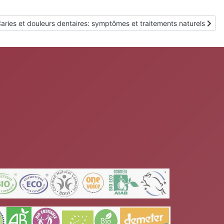
rticle suivant : Caries et douleurs dentaires: symptômes et traitemen
aries et douleurs dentaires: symptômes et traitements naturels