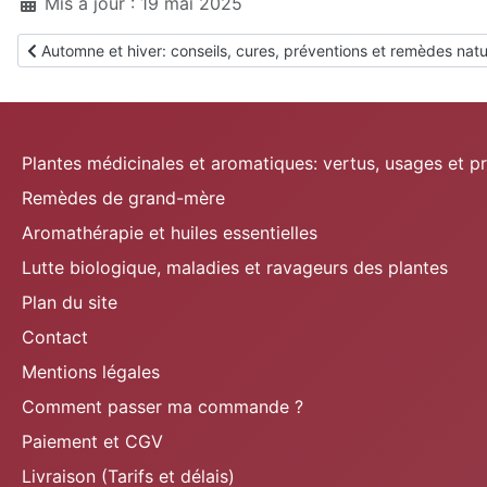
Mis à jour : 19 mai 2025
Article précédent : Automne et hiver: conseils, cures, prévention
Automne et hiver: conseils, cures, préventions et remèdes natu
Plantes médicinales et aromatiques: vertus, usages et p
Remèdes de grand-mère
Aromathérapie et huiles essentielles
Lutte biologique, maladies et ravageurs des plantes
Plan du site
Contact
Mentions légales
Comment passer ma commande ?
Paiement et CGV
Livraison (Tarifs et délais)