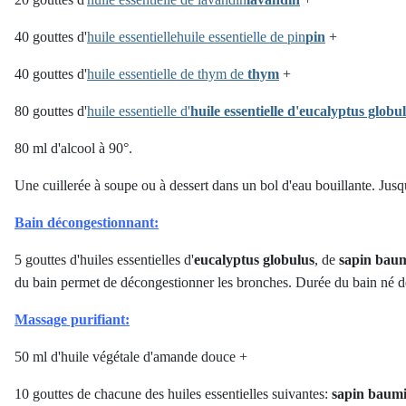
40 gouttes d'
huile essentielle
huile essentielle de pin
pin
+
40 gouttes d'
huile essentielle de thym
de
thym
+
80 gouttes d'
huile essentielle d'
huile essentielle d'eucalyptus globu
80 ml d'alcool à 90°.
Une cuillerée à soupe ou à dessert dans un bol d'eau bouillante. Jusq
Bain décongestionnant:
5 gouttes d'huiles essentielles d'
eucalyptus globulus
, de
sapin bau
du bain permet de décongestionner les bronches. Durée du bain né d
Massage purifiant:
50 ml d'huile végétale d'amande douce +
10 gouttes de chacune des huiles essentielles suivantes:
sapin baum