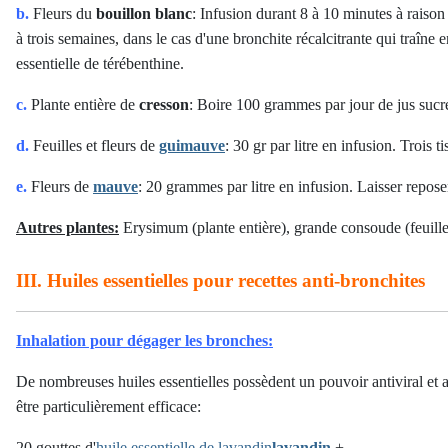
b.
Fleurs du
bouillon blanc
: Infusion durant 8 à 10 minutes à raison
à trois semaines, dans le cas d'une bronchite récalcitrante qui traîne e
essentielle de térébenthine.
c.
Plante entière de
cresson
: Boire 100 grammes par jour de jus sucr
d.
Feuilles et fleurs de
guimauve
: 30 gr par litre en infusion. Trois t
e.
Fleurs de
mauve
: 20 grammes par litre en infusion. Laisser repose
Autres plantes:
Erysimum (plante entière), grande consoude (feuilles
III. Huiles essentielles pour recettes anti-bronchites
Inhalation pour dégager les bronches:
De nombreuses huiles essentielles possèdent un pouvoir antiviral et ant
être particulièrement efficace:
20 gouttes d'
huile essentielle de lavandin
lavandin
+