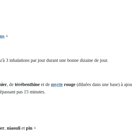
lus
+
u'à 3 inhalations par jour durant une bonne dizaine de jour.
mier
, de
térébenthine
et de
myrte
rouge
(diluées dans une base) à ajou
épassant pas 15 minutes.
ier
,
niaouli
et
pin
+