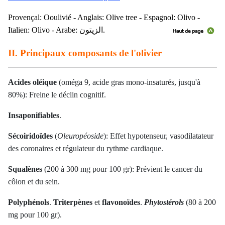
Provençal: Ooulivié - Anglais: Olive tree - Espagnol: Olivo -
Italien: Olivo
- Arabe: الزيتون.
II. Principaux composants de l'olivier
Acides oléique
(oméga 9, acide gras m
ono-insaturés,
jusqu'à
80%): Freine le déclin cognitif.
Insaponifiables
.
Sécoiridoïdes
(
Oleuropéoside
): Effet hypotenseur, vasodilatateur
des coronaires et régulateur du rythme cardiaque.
Squalènes
(200 à 300 mg pour 100 gr): Prévient le cancer du
côlon et du sein.
Polyphénols
.
Triterpènes
et
flavonoïdes
.
Phytostérols
(80 à 200
mg pour 100 gr).