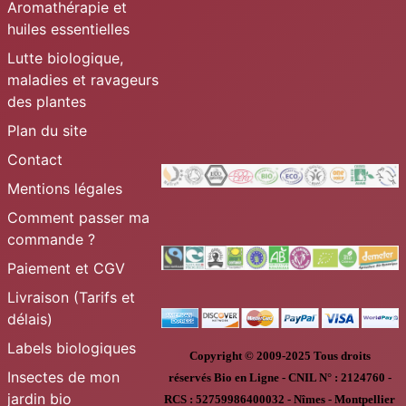
Aromathérapie et
huiles essentielles
Lutte biologique,
maladies et ravageurs
des plantes
Plan du site
Contact
Mentions légales
Comment passer ma
commande ?
Paiement et CGV
Livraison (Tarifs et
délais)
Labels biologiques
Copyright © 2009-2025
Tous droits
Insectes de mon
réservés
Bio en Ligne
-
CNIL N° :
2124760 -
jardin bio
RCS : 52759986400032 - Nîmes - Montpellier