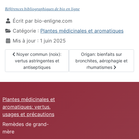
Références bibliographiques de bio en ligne
Écrit par
bio-enligne.com
Catégorie :
Plantes médicinales et aromatiques
Mis à jour : 1 juin 2025
Article précédent : Noyer commun (noix): vertus astringentes 
Article suivant : Origan: bie
Noyer commun (noix):
Origan: bienfaits sur
vertus astringentes et
bronchites, aérophagie et
antiseptiques
rhumatismes
Plantes médicinales et
aromatiques: vertus,
usages et précautions
Remèdes de grand-
mère