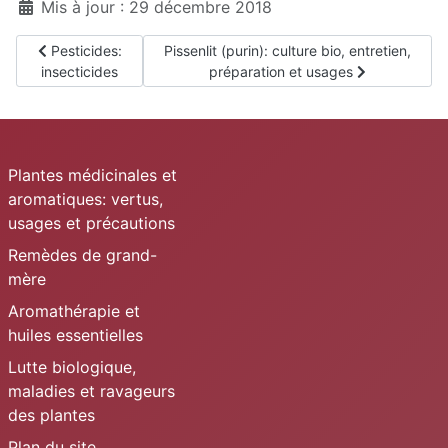
Mis à jour : 29 décembre 2018
Article précédent : Pesticides: insecticides
Article suivant : Pissenlit (purin): culture b
Pesticides:
Pissenlit (purin): culture bio, entretien,
insecticides
préparation et usages
Plantes médicinales et
aromatiques: vertus,
usages et précautions
Remèdes de grand-
mère
Aromathérapie et
huiles essentielles
Lutte biologique,
maladies et ravageurs
des plantes
Plan du site