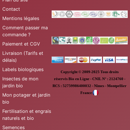
Contact
Mentions légales
Comment passer ma
commande ?
Paiement et CGV
Livraison (Tarifs et
délais)
Labels biologiques
Copyright © 2009-2025
Tous droits
Insectes de mon
réservés
Bio en Ligne
-
CNIL N° :
2124760 -
jardin bio
RCS : 52759986400032 - Nîmes - Montpellier
France
Mon potager et jardin
bio
Fertilisation et engrais
naturels et bio
Semences