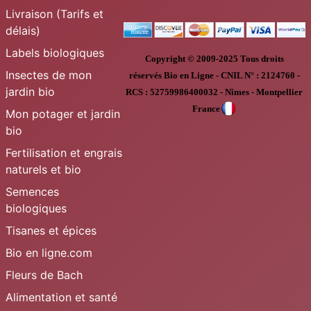
Livraison (Tarifs et
délais)
Labels biologiques
Copyright © 2009-2025
Tous droits
Insectes de mon
réservés
Bio en Ligne
-
CNIL N° :
2124760 -
jardin bio
RCS : 52759986400032 - Nîmes - Montpellier
France
Mon potager et jardin
bio
Fertilisation et engrais
naturels et bio
Semences
biologiques
Tisanes et épices
Bio en ligne.com
Fleurs de Bach
Alimentation et santé