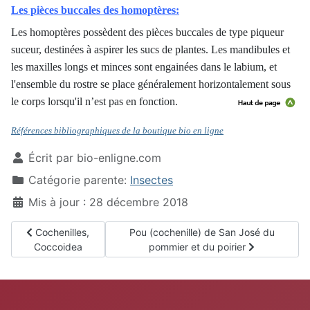
Les pièces buccales des homoptères:
Les homoptères possèdent des pièces buccales de type piqueur
suceur, destinées à aspirer les sucs de plantes. Les mandibules et
les maxilles longs et minces sont engainées dans le labium, et
l'ensemble du rostre se place généralement horizontalement sous
le corps lorsqu'il n’est pas en fonction.
Références bibliographiques de la boutique bio en ligne
Écrit par
bio-enligne.com
Catégorie parente:
Insectes
Mis à jour : 28 décembre 2018
Article précédent : Cochenilles, Coccoidea
Article suivant : Pou (cochenille) de Sa
Cochenilles,
Pou (cochenille) de San José du
Coccoidea
pommier et du poirier