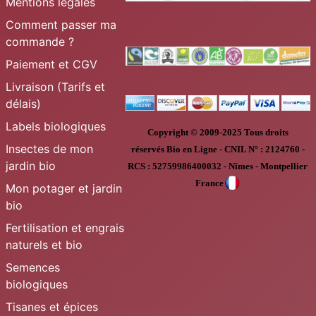
Mentions légales
Comment passer ma
commande ?
Paiement et CGV
Livraison (Tarifs et
délais)
Labels biologiques
Copyright © 2009-2025
Tous droits
Insectes de mon
réservés
Bio en Ligne
-
CNIL N° :
2124760 -
jardin bio
RCS : 52759986400032 - Nîmes - Montpellier
France
Mon potager et jardin
bio
Fertilisation et engrais
naturels et bio
Semences
biologiques
Tisanes et épices