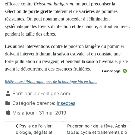
efficace contre
Eriosoma lanigerum
, on peut préconiser la
sélection de
porte greffe
tolèrent et de
variétés
de pommes
résistantes. On peut notamment procéder à l'élimination
systématique des foyers d'infection et de chancre, surtout en hiver,
pendant la taille des arbres.
Les autres interventions contre le puceron lanigère du pommier
doivent intervenir durant la saison estivale, si on constate une
forte pullulation du ravageur, et pendant la saison hivernale, juste
avant le débourrement des essences fruitières.
Références bibliographiques de la boutique bio en ligne
Écrit par
bio-enligne.com
Catégorie parente:
Insectes
Mis à jour : 31 mai 2019
Article précédent : Psylle de l'olivier: biologie, dégâts et trai
Article suivant : Puceron noir de l
Psylle de l'olivier:
Puceron noir de la fève, Aphis
biologie, dégâts et
fabae: cycle et traitements bio