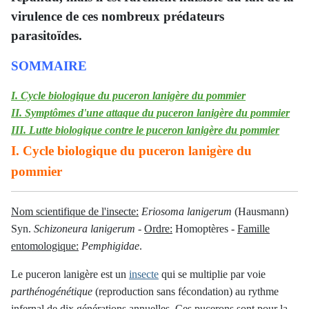
virulence de ces nombreux prédateurs
parasitoïdes.
SOMMAIRE
I. Cycle biologique du puceron lanigère du pommier
II. Symptômes d'une attaque du puceron lanigère du pommier
III. Lutte biologique contre le puceron lanigère du pommier
I. Cycle biologique du puceron lanigère du
pommier
Nom scientifique de l'insecte:
Eriosoma lanigerum
(Hausmann)
Syn.
Schizoneura lanigerum
-
Ordre:
Homoptères -
Famille
entomologique:
Pemphigidae
.
Le puceron lanigère est un
insecte
qui se multiplie par voie
parthénogénétique
(reproduction sans fécondation) au rythme
infernal de dix générations annuelles. Ces pucerons sont pour la