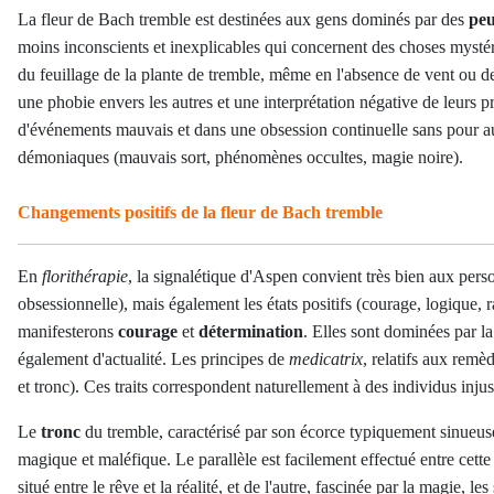
La fleur de Bach tremble est destinées aux gens dominés par des
peu
moins inconscients et inexplicables qui concernent des choses myst
du feuillage de la plante de tremble, même en l'absence de vent ou de
une phobie envers les autres et une interprétation négative de leurs p
d'événements mauvais et dans une obsession continuelle sans pour autan
démoniaques (mauvais sort, phénomènes occultes, magie noire).
Changements positifs de la fleur de Bach tremble
En
florithérapie
, la signalétique d'Aspen convient très bien aux pers
obsessionnelle), mais également les états positifs (courage, logique,
manifesterons
courage
et
détermination
. Elles sont dominées par l
également d'actualité. Les principes de
medicatrix
, relatifs aux remè
et tronc). Ces traits correspondent naturellement à des individus inju
Le
tronc
du tremble, caractérisé par son écorce typiquement sinueuse
magique et maléfique. Le parallèle est facilement effectué entre cett
situé entre le rêve et la réalité, et de l'autre, fascinée par la magie,