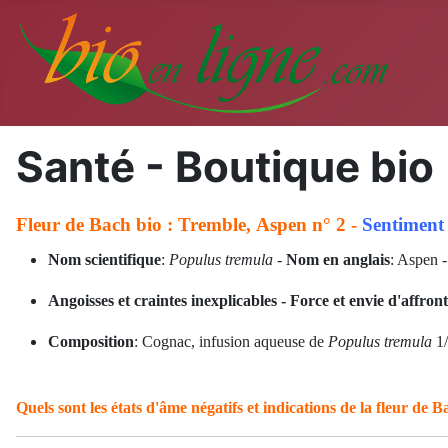
Santé - Boutique bio
Fleur de Bach bio : Tremble, Aspen n° 2 -
Sentiment
Nom scientifique
:
Populus tremula
-
Nom en anglais
: Aspen -
Angoisses et craintes inexplicables - Force et envie d'affron
Composition
: Cognac, infusion aqueuse de
Populus tremula
1/
Quels sont les états d'âme négatifs et indications de la fleur de 