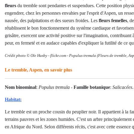
fleurs
du tremble sont pendantes et suspendues. Cette position physio
engendrer, chez les personnes envahies par l'esprit d'Aspen, un resse
nausée, des palpitations et des sueurs froides. Les
fleurs femelles
, d
rétablissent le bon fonctionnement du système cardiaque et favorisen
grisâtre, exercent une activité positive sur l'imagination, contribuant à
peur, en fermeté et en audace capables d'expliquer la futilité de ce q
Crédit photo © Ole Husby
-
flickr.com -
Populus tremula
(Fleurs de tremble, As
Le tremble, Aspen, en savoir plus
Nom binominal
:
Populus tremula
-
Famille botanique
:
Salicacées
.
Habitat:
Le tremble est un proche cousin du peuplier noir. Il appartient à la f
terrains pauvres et les zones humides. C'est un arbre principalement
en Afrique du Nord. Selon différents récits, c'est avec cette essence 