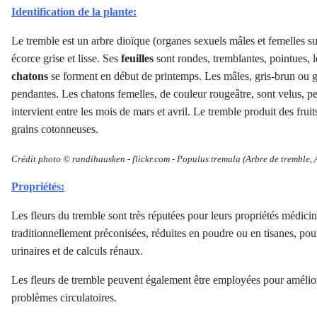
Identification de la plante:
Le tremble est un arbre dioïque (organes sexuels mâles et femelles sur
écorce grise et lisse. Ses
feuilles
sont rondes, tremblantes, pointues, 
chatons
se forment en début de printemps. Les mâles, gris-brun ou gr
pendantes. Les chatons femelles, de couleur rougeâtre, sont velus, pet
intervient entre les mois de mars et avril. Le tremble produit des fru
grains cotonneuses.
Crédit photo © randihausken
-
flickr.com -
Populus tremula
(Arbre de tremble, 
Propriétés:
Les fleurs du tremble sont très réputées pour leurs propriétés médicin
traditionnellement préconisées, réduites en poudre ou en tisanes, pour
urinaires et de calculs rénaux.
Les fleurs de tremble peuvent également être employées pour améliore
problèmes circulatoires.