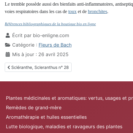
Le tremble possède aussi des bienfaits anti-inflammatoires, antiseptiqu
voies respiratoires dans les cas de
toux
et de
bronchites
.
Références bibliographiques de la boutique bio en ligne
Écrit par
bio-enligne.com
Catégorie :
Fleurs de Bach
Mis à jour : 26 avril 2025
Article précédent : Scléranthe, Scleranthus n° 28
Scléranthe, Scleranthus n° 28
Plantes médicinales et aromatiques: vertus, usages et p
Remèdes de grand-mère
Aromathérapie et huiles essentielles
Lutte biologique, maladies et ravageurs des plantes