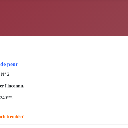
 de peur
 N° 2.
ter l'inconnu.
ème
240
.
Bach tremble?