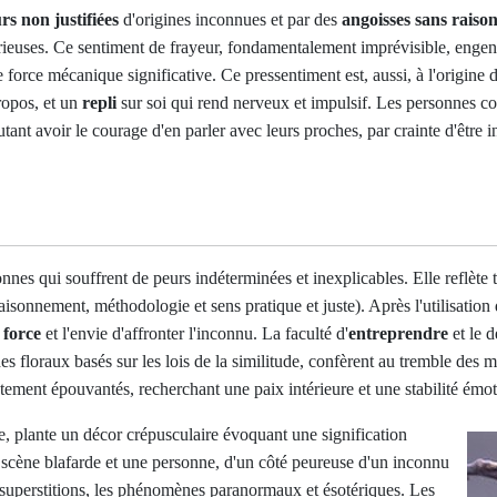
rs non justifiées
d'origines inconnues et par des
angoisses sans raiso
érieuses. Ce sentiment de frayeur, fondamentalement imprévisible, enge
 force mécanique significative. Ce pressentiment est, aussi, à l'origine
ropos, et un
repli
sur soi qui rend nerveux et impulsif. Les personnes co
t avoir le courage d'en parler avec leurs proches, par crainte d'être in
onnes qui souffrent de peurs indéterminées et inexplicables. Elle reflète
 raisonnement, méthodologie et sens pratique et juste). Après l'utilisat
a
force
et l'envie d'affronter l'inconnu. La faculté d'
entreprendre
et le 
des floraux basés sur les lois de la similitude, confèrent au tremble des m
stement épouvantés, recherchant une paix intérieure et une stabilité émot
, plante un décor crépusculaire évoquant une signification
e scène blafarde et une personne, d'un côté peureuse d'un inconnu
 les superstitions, les phénomènes paranormaux et ésotériques. Les