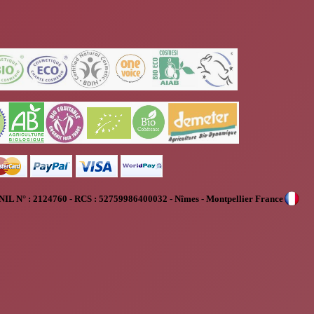
NIL N° :
2124760 - RCS : 52759986400032 - Nîmes - Montpellier France