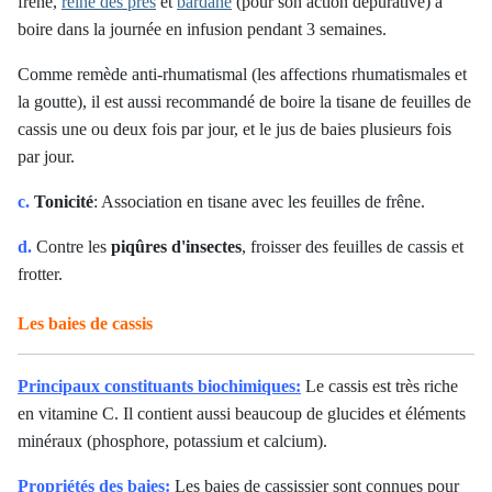
frêne,
reine des près
et
bardane
(pour son action dépurative) à
boire dans la journée en infusion pendant 3 semaines.
Comme remède anti-rhumatismal (les affections rhumatismales et
la goutte), il est aussi recommandé de boire la tisane de feuilles de
cassis une ou deux fois par jour, et le jus de baies plusieurs fois
par jour.
c.
Tonicité
: Association en tisane avec les feuilles de frêne.
d.
Contre les
piqûres d'insectes
, froisser des feuilles de cassis et
frotter.
Les baies de cassis
Principaux constituants biochimiques:
Le cassis est très riche
en vitamine C. Il contient aussi beaucoup de glucides et éléments
minéraux (phosphore, potassium et calcium).
Propriétés des baies:
Les baies de cassissier sont connues pour