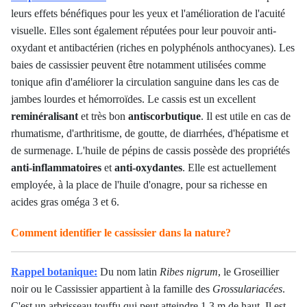
leurs effets bénéfiques pour les yeux et l'amélioration de l'acuité
visuelle. Elles sont également réputées pour leur pouvoir anti-
oxydant et antibactérien (riches en polyphénols anthocyanes). Les
baies de cassissier peuvent être notamment utilisées comme
tonique afin d'améliorer la circulation sanguine dans les cas de
jambes lourdes et hémorroïdes. Le cassis est un excellent
reminéralisant
et très bon
antiscorbutique
. Il est utile en cas de
rhumatisme, d'arthritisme, de goutte, de diarrhées, d'hépatisme et
de surmenage. L'huile de pépins de cassis possède des propriétés
anti-inflammatoires
et
anti-oxydantes
. Elle est actuellement
employée, à la place de l'huile d'onagre, pour sa richesse en
acides gras oméga 3 et 6.
Comment identifier le cassissier dans la nature?
Rappel botanique:
Du nom latin
Ribes nigrum
, le Groseillier
noir ou le Cassissier appartient à la famille des
Grossulariacées
.
C'est un arbrisseau touffu qui peut atteindre 1,3 m de haut. Il est