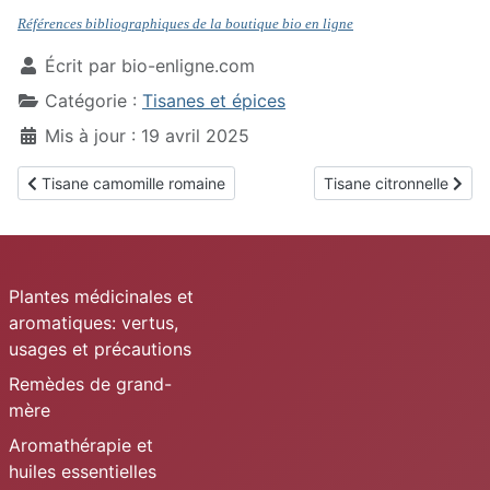
Références bibliographiques de la boutique bio en ligne
Écrit par
bio-enligne.com
Catégorie :
Tisanes et épices
Mis à jour : 19 avril 2025
Article précédent : Tisane camomille romaine
Article suivant : Tisane 
Tisane camomille romaine
Tisane citronnelle
Plantes médicinales et
aromatiques: vertus,
usages et précautions
Remèdes de grand-
mère
Aromathérapie et
huiles essentielles