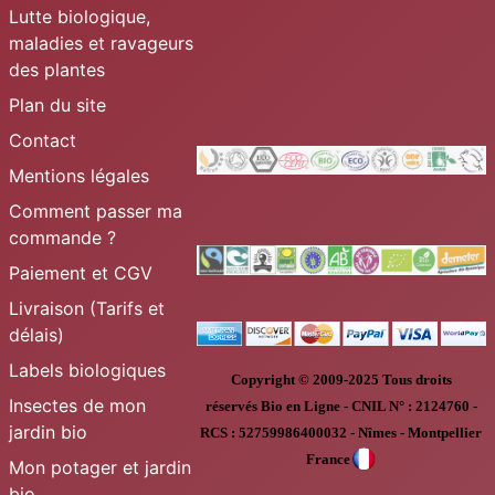
Lutte biologique,
maladies et ravageurs
des plantes
Plan du site
Contact
Mentions légales
Comment passer ma
commande ?
Paiement et CGV
Livraison (Tarifs et
délais)
Labels biologiques
Copyright © 2009-2025
Tous droits
Insectes de mon
réservés
Bio en Ligne
-
CNIL N° :
2124760 -
jardin bio
RCS : 52759986400032 - Nîmes - Montpellier
France
Mon potager et jardin
bio