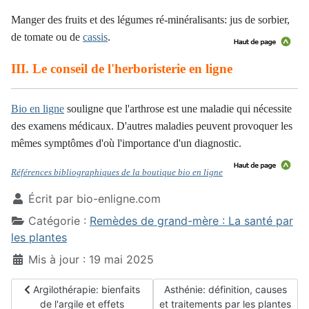
Manger des fruits et des légumes ré-minéralisants: jus de sorbier,
de tomate ou de
cassis
.
III. Le conseil de l'herboristerie en ligne
Bio en ligne
souligne que l'arthrose est une maladie qui nécessite
des examens médicaux. D'autres maladies peuvent provoquer les
mêmes symptômes d'où l'importance d'un diagnostic.
Références bibliographiques de la boutique bio en ligne
Écrit par
bio-enligne.com
Catégorie :
Remèdes de grand-mère : La santé par
les plantes
Mis à jour : 19 mai 2025
Article précédent : Argilothérapie: bienfaits de l'argile et effet
Article suivant : Asthénie: défini
Argilothérapie: bienfaits
Asthénie: définition, causes
de l'argile et effets
et traitements par les plantes