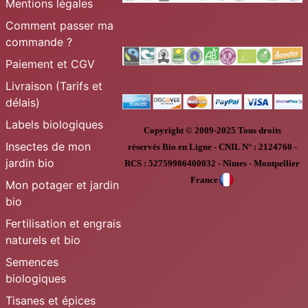
Mentions légales
Comment passer ma
commande ?
Paiement et CGV
Livraison (Tarifs et
délais)
Labels biologiques
Copyright © 2009-2025
Tous droits
Insectes de mon
réservés
Bio en Ligne
-
CNIL N° :
2124760 -
jardin bio
RCS : 52759986400032 - Nîmes - Montpellier
France
Mon potager et jardin
bio
Fertilisation et engrais
naturels et bio
Semences
biologiques
Tisanes et épices