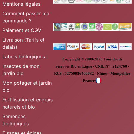
Mentions légales
Comment passer ma
commande ?
Paiement et CGV
Livraison (Tarifs et
délais)
Labels biologiques
Copyright © 2009-2025
Tous droits
Insectes de mon
réservés
Bio en Ligne
-
CNIL N° :
2124760 -
jardin bio
RCS : 52759986400032 - Nîmes - Montpellier
France
Mon potager et jardin
bio
Fertilisation et engrais
naturels et bio
Semences
biologiques
Tisanes et épices