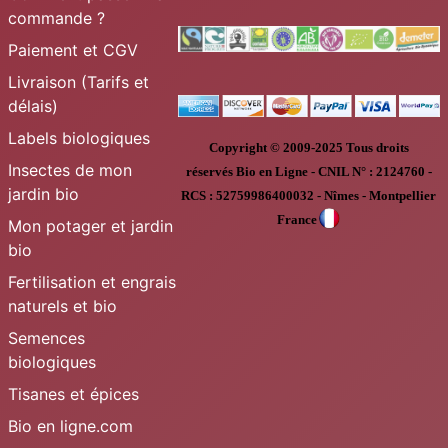
commande ?
Paiement et CGV
Livraison (Tarifs et
délais)
Labels biologiques
Copyright © 2009-2025
Tous droits
Insectes de mon
réservés
Bio en Ligne
-
CNIL N° :
2124760 -
jardin bio
RCS : 52759986400032 - Nîmes - Montpellier
France
Mon potager et jardin
bio
Fertilisation et engrais
naturels et bio
Semences
biologiques
Tisanes et épices
Bio en ligne.com