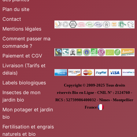
Plan du site
Contact
Mentions légales
Comment passer ma
commande ?
Paiement et CGV
Livraison (Tarifs et
délais)
Labels biologiques
Copyright © 2009-2025
Tous droits
Insectes de mon
réservés
Bio en Ligne
-
CNIL N° :
2124760 -
jardin bio
RCS : 52759986400032 - Nîmes - Montpellier
France
Mon potager et jardin
bio
Fertilisation et engrais
naturels et bio