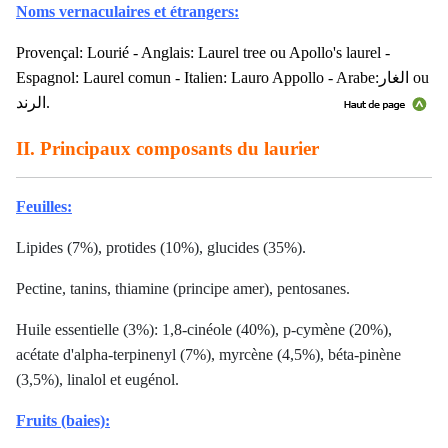
Noms vernaculaires et étrangers:
Provençal: Lourié - Anglais: Laurel tree ou Apollo's laurel -
Espagnol: Laurel comun - Italien: Lauro Appollo - Arabe:
الغار
ou
الرند.
II. Principaux composants du laurier
Feuilles:
Lipides (7%), protides (10%), glucides (35%).
Pectine, tanins, thiamine (principe amer), pentosanes.
Huile essentielle (3%): 1,8-cinéole (40%), p-cymène (20%),
acétate d'alpha-terpinenyl (7%), myrcène (4,5%), béta-pinène
(3,5%), linalol et eugénol.
Fruits (baies):