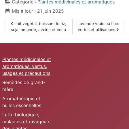
Catégorie :
Plantes médicinales et aromatiques
Mis à jour : 21 juin 2025
Article précédent : Lait végétal: boisson de riz, soja, amande, 
Article suivant : Lavande vra
Lait végétal: boisson de riz,
Lavande vraie ou fine:
soja, amande, avoine et coco
vertus et utilisations
Plantes médicinales et
aromatiques: vertus,
usages et précautions
Remèdes de grand-
mère
Aromathérapie et
huiles essentielles
Lutte biologique,
maladies et ravageurs
des plantes