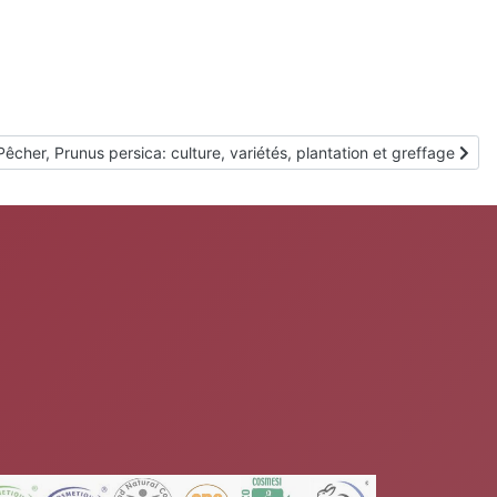
Article suivant : Pêcher, Prunus persica: culture, variétés, plantation 
Pêcher, Prunus persica: culture, variétés, plantation et greffage