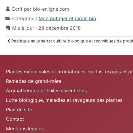
Écrit par
bio-enligne.com
Catégorie :
Mon potager et jardin bio
Mis à jour : 29 décembre 2018
Article précédent : Pastèque sous serre: culture biologique et t
Pastèque sous serre: culture biologique et techniques de prod
Plantes médicinales et aromatiques: vertus, usages et p
Remèdes de grand-mère
Aromathérapie et huiles essentielles
Lutte biologique, maladies et ravageurs des plantes
Plan du site
Contact
Mentions légales