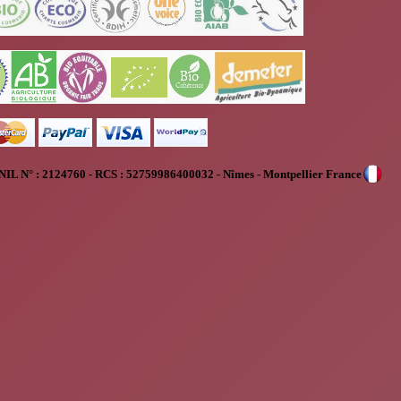
NIL N° :
2124760 - RCS : 52759986400032 - Nîmes - Montpellier France