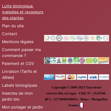
Lutte biologique,
maladies et ravageurs
des plantes
Plan du site
Contact
Mentions légales
Comment passer ma
commande ?
Paiement et CGV
Livraison (Tarifs et
délais)
Labels biologiques
Copyright © 2009-2025
Tous droits
Insectes de mon
réservés
Bio en Ligne
-
CNIL N° :
2124760 -
jardin bio
RCS : 52759986400032 - Nîmes - Montpellier
France
Mon potager et jardin