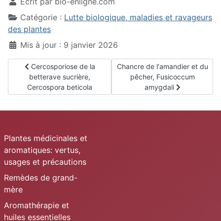
Écrit par
bio-enligne.com
Catégorie :
Lutte biologique, maladies et ravageurs
des plantes
Mis à jour : 9 janvier 2026
Article précédent : Cercosporiose de la betterave sucrière, 
Article suivant : Chancre de l'
Cercosporiose de la
Chancre de l'amandier et du
betterave sucrière,
pêcher, Fusicoccum
Cercospora beticola
amygdali
Plantes médicinales et
aromatiques: vertus,
usages et précautions
Remèdes de grand-
mère
Aromathérapie et
huiles essentielles