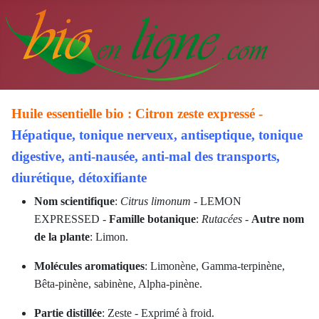
Huile essentielle bio : Citron zeste expressé -
Hépatique, tonique nerveux, antiseptique, tonique
digestive, anti-nausée, anti-mal des transports,
diurétique, détoxifiante
Nom scientifique
:
Citrus limonum
- LEMON
EXPRESSED -
Famille botanique
:
Rutacées
-
Autre nom
de la plante
: Limon.
Molécules aromatiques
: Limonène, Gamma-terpinène,
Bêta-pinène, sabinène, Alpha-pinène.
Partie distillée
: Zeste - Exprimé à froid.