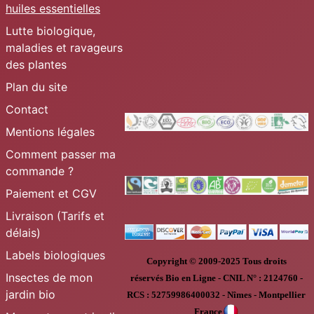
huiles essentielles
Lutte biologique,
maladies et ravageurs
des plantes
Plan du site
Contact
Mentions légales
Comment passer ma
commande ?
Paiement et CGV
Livraison (Tarifs et
délais)
Labels biologiques
Copyright © 2009-2025
Tous droits
Insectes de mon
réservés
Bio en Ligne
-
CNIL N° :
2124760 -
jardin bio
RCS : 52759986400032 - Nîmes - Montpellier
France