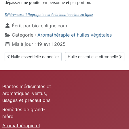
dépasser une goutte par personne et par portion.
Références bibliographiques de la boutique bio en ligne
Écrit par
bio-enligne.com
Catégorie :
Aromathérapie et huiles végétales
Mis à jour : 19 avril 2025
Article précédent : Huile essentielle cannelier
Article suivant : Huile essentielle 
Huile essentielle cannelier
Huile essentielle citronnelle
Plantes médicinales et
aromatiques: vertus,
usages et précautions
Remèdes de grand-
mère
Aromathérapie et