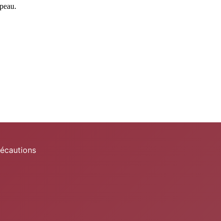
 peau.
récautions