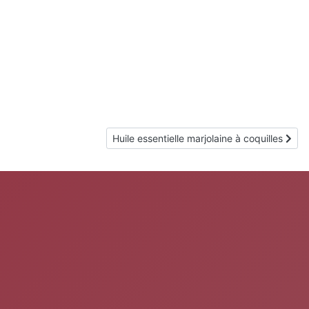
Article suivant : Huile essentielle marjolaine 
Huile essentielle marjolaine à coquilles