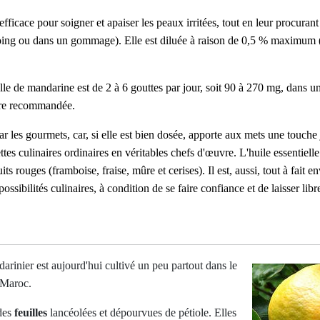
fficace pour soigner et apaiser les peaux irritées, tout en leur procuran
ing ou dans un gommage). Elle est diluée à raison de 0,5 % maximum (e
e de mandarine est de 2 à 6 gouttes par jour, soit 90 à 270 mg, dans u
ière recommandée.
 les gourmets, car, si elle est bien dosée, apporte aux mets une touche 
tes culinaires ordinaires en véritables chefs d'œuvre. L'huile essentiell
 rouges (framboise, fraise, mûre et cerises). Il est, aussi, tout à fait en
ossibilités culinaires, à condition de se faire confiance et de laisser li
darinier est aujourd'hui cultivé un peu partout dans le
 Maroc.
 des
feuilles
lancéolées et dépourvues de pétiole. Elles