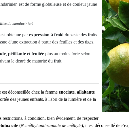
andarinier, est de forme globuleuse et de couleur jaune
uilles du mandarinier)
 est obtenue par
expression à froid
du zeste des fruits.
ssue d'une extraction à partir des feuilles et des tiges.
nde
,
pétillante
et
fruitée
plus au moins forte selon
ivant le degré de maturité du fruit.
le est déconseillée chez la femme
enceinte
,
allaitante
tée des jeunes enfants, à l'abri de la lumière et de la
s restrictions, à condition, bien évidement, de respecter
totoxicité
(
N-méthyl anthranilate de méthyle
), il est déconseillé de s'