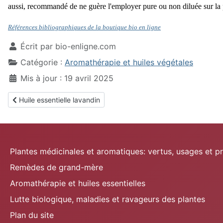
aussi, recommandé de ne guère l'employer pure ou non diluée sur la
Références bibliographiques de la boutique bio en ligne
Écrit par
bio-enligne.com
Catégorie :
Aromathérapie et huiles végétales
Mis à jour : 19 avril 2025
Article précédent : Huile essentielle lavandin
Huile essentielle lavandin
Plantes médicinales et aromatiques: vertus, usages et p
Remèdes de grand-mère
Aromathérapie et huiles essentielles
Lutte biologique, maladies et ravageurs des plantes
Plan du site