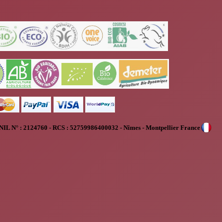
NIL N° :
2124760 - RCS : 52759986400032 - Nîmes - Montpellier France