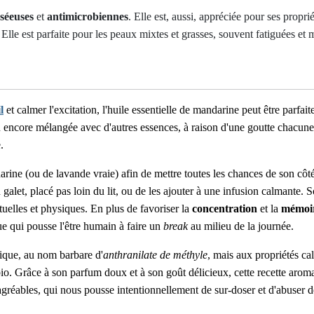
séeuses
et
antimicrobiennes
. Elle est, aussi, appréciée pour ses propri
. Elle est parfaite pour les peaux mixtes et grasses, souvent fatiguées et
l
et calmer l'excitation, l'huile essentielle de mandarine peut être parfait
u encore mélangée avec d'autres essences, à raison d'une goutte chacun
.
arine (ou de lavande vraie) afin de mettre toutes les chances de son côté
et, placé pas loin du lit, ou de les ajouter à une infusion calmante. S
tuelles et physiques. En plus de favoriser la
concentration
et la
mémoi
ue qui pousse l'être humain à faire un
break
au milieu de la journée.
tique, au nom barbare d'
anthranilate de méthyle
, mais aux propriétés c
bio. Grâce à son parfum doux et à son goût délicieux, cette recette aroma
gréables, qui nous pousse intentionnellement de sur-doser et d'abuser de