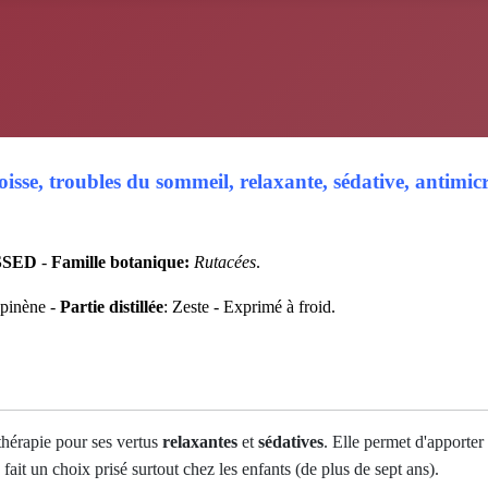
isse, troubles du sommeil, relaxante, sédative, antimicrob
SSED
-
Famille botanique:
Rutacées
.
pinène -
Partie distillée
: Zeste - Exprimé à froid
.
thérapie pour ses vertus
relaxantes
et
sédatives
. Elle permet d'apporter
 fait un choix prisé surtout chez les enfants (de plus de sept ans).