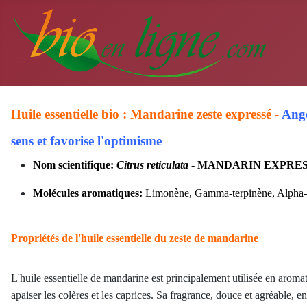
Huile essentielle bio : Mandarine zeste expressé -
Ango
sens et favorise l'optimisme
Nom scientifique:
Citrus reticulata
-
MANDARIN EXPRE
Molécules aromatiques:
Limonène, Gamma-terpinène, Alpha-
Propriétés de l'huile essentielle du zeste de mandarine
L'huile essentielle de mandarine est principalement utilisée en aroma
apaiser les colères et les caprices. Sa fragrance, douce et agréable, en