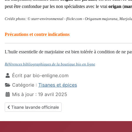
peut être confondue par les non spécialistes avec le vrai
origan
(
mar
Crédit photo: ©
starr-environmental -
flickr.com -
Origanum majorana,
Marjola
Précautions et contre indications
L'huile essentielle de marjolaine est bien tolérée à condition de ne 
Références bibliographiques de la boutique bio en ligne
Écrit par
bio-enligne.com
Catégorie :
Tisanes et épices
Mis à jour : 19 avril 2025
Article précédent : Tisane lavande officinale
Tisane lavande officinale