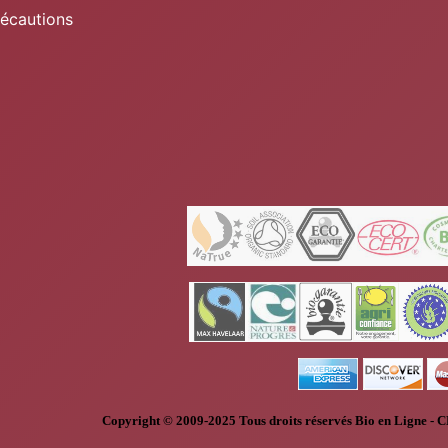
récautions
Copyright © 2009-2025
Tous droits réservés
Bio en Ligne
-
C