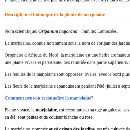
Description et botanique de la plante de marjolaine
Nom scientifique:
Origanum majorana
-
Famille:
Lamiacées.
La marjolaine, connue notamment sous le nom de l'origan des jardins,
Originaire d'Afrique du Nord, la marjolaine est une herbe aromatiqu
une plante vivace et persistante, très ramifiée dans partie supérieure. 
Les feuilles de la marjolaine sont opposées, ovales, avec le bord plus
Les fleurs de la marjolaine s'épanouissent pendant l'été (juillet à se
Comment peut-on reconnaître la marjolaine?
Plante vivace, la
marjolaine
, est reconnue par sa tige anguleuse, ses
en été, sont petites et de couleur blanche ou rose.
La marjolaine, nommée aussi
origan des jardins
,
est très cultivée d