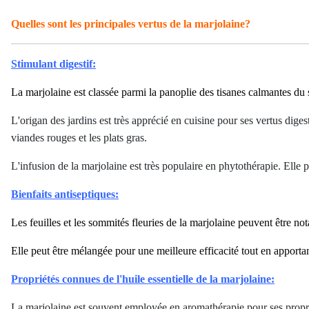
Quelles sont les principales vertus de la marjolaine?
Stimulant digestif:
La marjolaine est classée parmi la panoplie des tisanes calmantes du 
L'origan des jardins est très apprécié en cuisine pour ses vertus dige
viandes rouges et les plats gras.
L'infusion de la marjolaine est très populaire en phytothérapie. Elle pe
Bienfaits antiseptiques:
Les feuilles et les sommités fleuries de la marjolaine peuvent être n
Elle peut être mélangée pour une meilleure efficacité tout en apport
Propriétés connues de l'huile essentielle de la marjolaine:
La marjolaine est souvent employée en aromathérapie pour ses propr