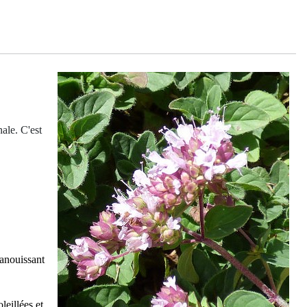
ale. C'est
panouissant
leillées et