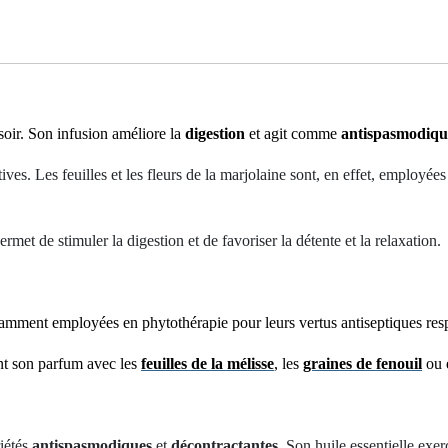
soir. Son infusion améliore la
digestion
et agit comme
antispasmodiqu
stives. Les feuilles et les fleurs de la marjolaine sont, en effet, employ
rmet de stimuler la digestion et de favoriser la détente et la relaxation.
otamment employées en phytothérapie pour leurs vertus antiseptiques resp
ant son parfum avec les
feuilles de la mélisse
, les
graines de fenouil
ou 
iétés
antispasmodiques
et
décontractantes
. Son huile essentielle exe