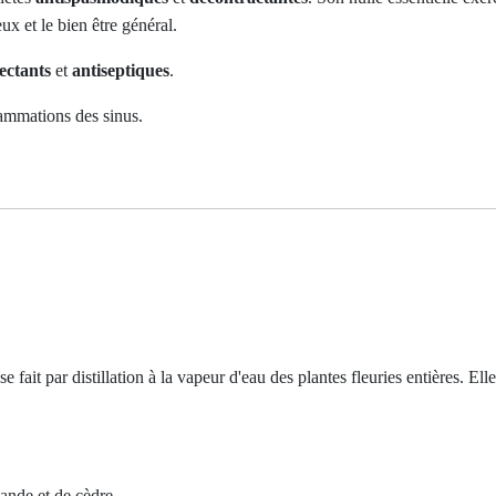
ux et le bien être général.
ectants
et
antiseptiques
.
lammations des sinus.
se fait par distillation à la vapeur d'eau des plantes fleuries entières. E
vande et de cèdre.