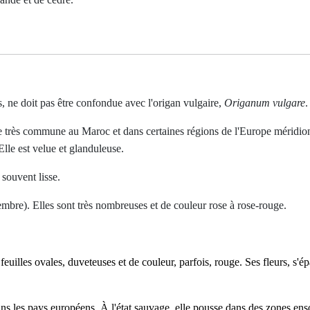
 ne doit pas être confondue avec l'origan vulgaire,
Origanum vulgare
.
e très commune au Maroc et dans certaines régions de l'Europe méridion
Elle est velue et glanduleuse.
 souvent lisse.
ptembre). Elles sont très nombreuses et de couleur rose à rose-rouge.
 feuilles ovales, duveteuses et de couleur, parfois, rouge. Ses fleurs, s'é
ans les pays européens. À l'état sauvage, elle pousse dans des zones enso