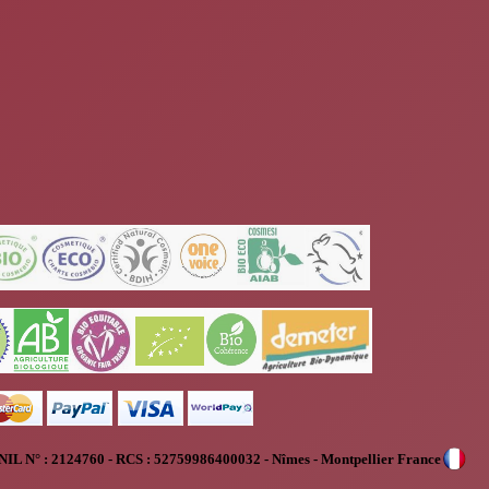
NIL N° :
2124760 - RCS : 52759986400032 - Nîmes - Montpellier France