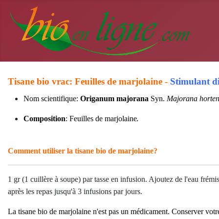
Tisane bio vrac: Feuilles de marjolaine -
Stimulant di
Nom scientifique:
Origanum majorana
Syn.
Majorana horten
Composition
: Feuilles de marjolaine
.
Comment utiliser la tisane bio de marjolaine?
1 gr (1 cuillère à soupe) par tasse en infusion. Ajoutez de l'eau
frémi
après les repas jusqu'à 3 infusions par jours.
La tisane bio de marjolaine n'est pas un médicament. Conserver votre 