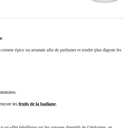
e
.
ées comme épice ou aromate afin de parfumer et rendre plus digeste les
iratoires.
encore les
fruits de la badiane
.
rce un effet bénéfique sur les organes digestifs de l'abdomen, en