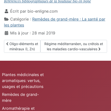
Références bibliographiques de la boutique bio en ligne
Écrit par
bio-enligne.com
Catégorie :
Remèdes de grand-mère : La santé par
les plantes
Mis à jour : 28 mai 2019
Article précédent : Oligo-éléments et minéraux (I, Zn)
Article suivant : Régime méditerranéen, o
Oligo-éléments et
Régime méditerranéen, ou crétois et
minéraux (I, Zn)
les maladies cardio-vasculaires
Plantes médicinales et
aromatiques: vertus,
usages et précautions
Remèdes de grand-
mère
Aromathérapie et