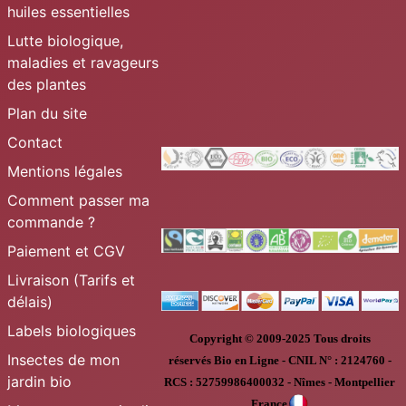
huiles essentielles
Lutte biologique,
maladies et ravageurs
des plantes
Plan du site
Contact
Mentions légales
Comment passer ma
commande ?
Paiement et CGV
Livraison (Tarifs et
délais)
Labels biologiques
Copyright © 2009-2025
Tous droits
Insectes de mon
réservés
Bio en Ligne
-
CNIL N° :
2124760 -
jardin bio
RCS : 52759986400032 - Nîmes - Montpellier
France