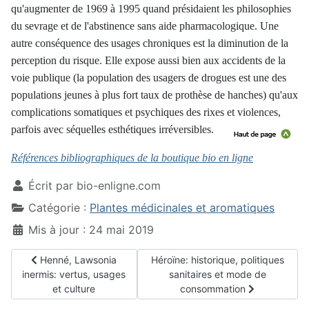
qu'augmenter de 1969 à 1995 quand présidaient les philosophies
du sevrage et de l'abstinence sans aide pharmacologique.
Une
autre conséquence des usages chroniques est la diminution de la
perception du risque. Elle expose aussi bien aux accidents de la
voie publique (la population des usagers de drogues est une des
populations jeunes à plus fort taux de prothèse de hanches) qu'aux
complications somatiques et psychiques des rixes et violences,
parfois avec séquelles esthétiques irréversibles.
Références bibliographiques de la boutique bio en ligne
Écrit par
bio-enligne.com
Catégorie :
Plantes médicinales et aromatiques
Mis à jour : 24 mai 2019
Article précédent : Henné, Lawsonia inermis: vertus, usages e
Article suivant : Héroïne: historiq
Henné, Lawsonia
Héroïne: historique, politiques
inermis: vertus, usages
sanitaires et mode de
et culture
consommation