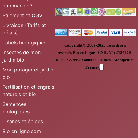
commande ?
Paiement et CGV
Livraison (Tarifs et
délais)
Labels biologiques
Copyright © 2009-2025
Tous droits
Insectes de mon
réservés
Bio en Ligne
-
CNIL N° :
2124760 -
jardin bio
RCS : 52759986400032 - Nîmes - Montpellier
France
Mon potager et jardin
bio
Fertilisation et engrais
naturels et bio
Semences
biologiques
Tisanes et épices
Bio en ligne.com