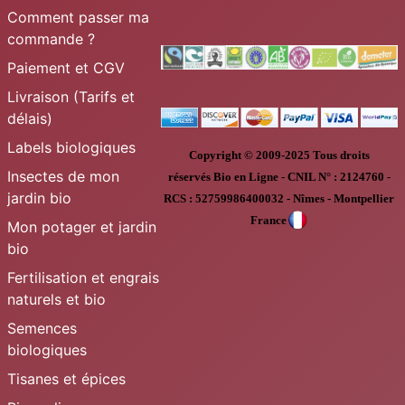
Comment passer ma
commande ?
Paiement et CGV
Livraison (Tarifs et
délais)
Labels biologiques
Copyright © 2009-2025
Tous droits
Insectes de mon
réservés
Bio en Ligne
-
CNIL N° :
2124760 -
jardin bio
RCS : 52759986400032 - Nîmes - Montpellier
France
Mon potager et jardin
bio
Fertilisation et engrais
naturels et bio
Semences
biologiques
Tisanes et épices