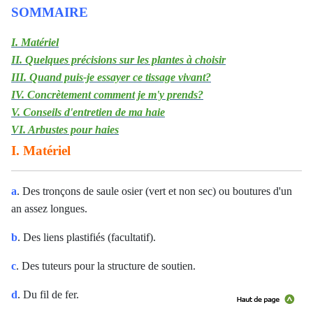
SOMMAIRE
I. Matériel
II. Quelques précisions sur les plantes à choisir
III. Quand puis-je essayer ce tissage vivant?
IV. Concrètement comment je m'y prends?
V. Conseils d'entretien de ma haie
VI. Arbustes pour haies
I. Matériel
a
. Des tronçons de saule osier (vert et non sec) ou boutures d'un
an assez longues.
b
. Des liens plastifiés (facultatif).
c
. Des tuteurs pour la structure de soutien.
d
. Du fil de fer.