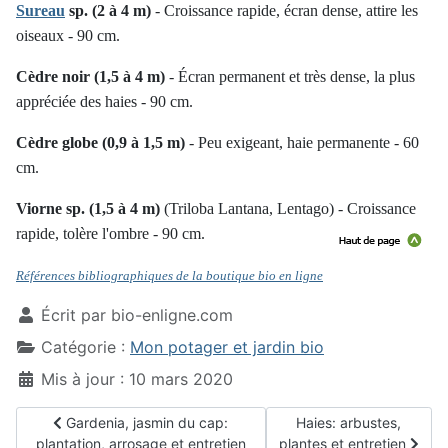
Sureau
sp. (2 à 4 m)
- Croissance rapide, écran dense, attire les
oiseaux - 90 cm.
Cèdre noir (1,5 à 4 m)
- Écran permanent et très dense, la plus
appréciée des haies - 90 cm.
Cèdre globe (0,9 à 1,5 m)
- Peu exigeant, haie permanente - 60
cm.
Viorne sp. (1,5 à 4 m)
(Triloba Lantana, Lentago) - Croissance
rapide, tolère l'ombre - 90 cm.
Références bibliographiques de la boutique bio en ligne
Écrit par
bio-enligne.com
Catégorie :
Mon potager et jardin bio
Mis à jour : 10 mars 2020
Article précédent : Gardenia, jasmin du cap: plantation, arro
Article suivant : Haies:
Gardenia, jasmin du cap:
Haies: arbustes,
plantation, arrosage et entretien
plantes et entretien