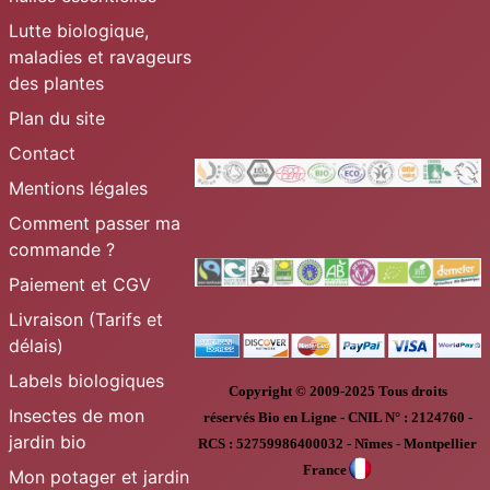
Lutte biologique,
maladies et ravageurs
des plantes
Plan du site
Contact
Mentions légales
Comment passer ma
commande ?
Paiement et CGV
Livraison (Tarifs et
délais)
Labels biologiques
Copyright © 2009-2025
Tous droits
Insectes de mon
réservés
Bio en Ligne
-
CNIL N° :
2124760 -
jardin bio
RCS : 52759986400032 - Nîmes - Montpellier
France
Mon potager et jardin