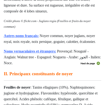
ligneuse et dure. Sa surface est rugueuse, irrégulière et elle est
composée de 4 lobes sinueux.
Crédit photo ©
flickr.com -
Juglans regia
(Feuilles et fruits du noyer
commun)
Autres noms français:
Noyer commun, noyer juglans, noyer
royal, noix royale, noix persique, goguier, calottier, écalonnier.
Noms vernaculaires et étrangers:
Provençal: Nouguié -
Anglais: Walnut tree - Espagnol: Noguera - Arabe: الجوز - Italien:
Noce.
II. Principaux constituants de noyer
Feuilles de noyer
: Tanins ellagiques (10%). Naphtoquinones:
juglone et hydrojuglone. Flavonoïdes: hypéroside, quercétine et
quercétol. Acides phénols: caféique, férulique, gallique et
salicylique. Huile essentielle (0,03%) : germacrène D. Acide