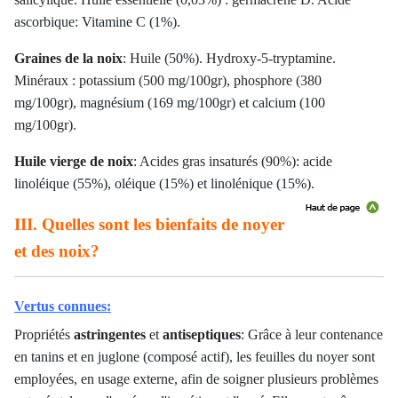
ascorbique: Vitamine C (1%).
Graines de la noix
: Huile (50%). Hydroxy-5-tryptamine.
Minéraux : potassium
(500 mg/100gr)
, phosphore
(380
mg/100gr)
,
magnésium (169 mg/100gr)
et calcium
(100
mg/100gr)
.
Huile vierge de noix
: Acides gras insaturés (90%): acide
linoléique (55%), oléique (15%) et linolénique (15%).
III. Quelles sont les bienfaits de noyer
et des noix?
Vertus connues:
Propriétés
astringentes
et
antiseptiques
: Grâce à leur contenance
en tanins et en juglone (composé actif), les feuilles du noyer sont
employées, en usage externe, afin de soigner plusieurs problèmes