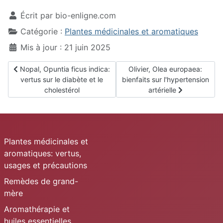
Écrit par
bio-enligne.com
Catégorie :
Plantes médicinales et aromatiques
Mis à jour : 21 juin 2025
Article précédent : Nopal, Opuntia ficus indica: vertus sur le diab
Article suivant : Olivier, Olea
Nopal, Opuntia ficus indica:
Olivier, Olea europaea:
vertus sur le diabète et le
bienfaits sur l'hypertension
cholestérol
artérielle
Plantes médicinales et
aromatiques: vertus,
usages et précautions
Remèdes de grand-
mère
Aromathérapie et
huiles essentielles