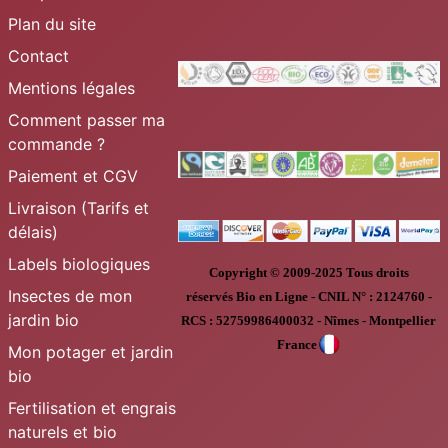
Plan du site
Contact
Mentions légales
Comment passer ma
commande ?
Paiement et CGV
Livraison (Tarifs et
délais)
Labels biologiques
Copyright © 2009-2025
Tous droits
Insectes de mon
réservés
Bio en Ligne
-
CNIL N° :
2124760 -
jardin bio
RCS : 52759986400032 - Nîmes - Montpellier
France
Mon potager et jardin
bio
Fertilisation et engrais
naturels et bio