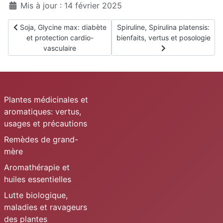
Mis à jour : 14 février 2025
Article précédent : Soja, Glycine max: diabète et protection card
Article suivant : Spiruline, Spirul
Soja, Glycine max: diabète
Spiruline, Spirulina platensis:
et protection cardio-
bienfaits, vertus et posologie
vasculaire
Plantes médicinales et
aromatiques: vertus,
usages et précautions
Remèdes de grand-
mère
Aromathérapie et
huiles essentielles
Lutte biologique,
maladies et ravageurs
des plantes