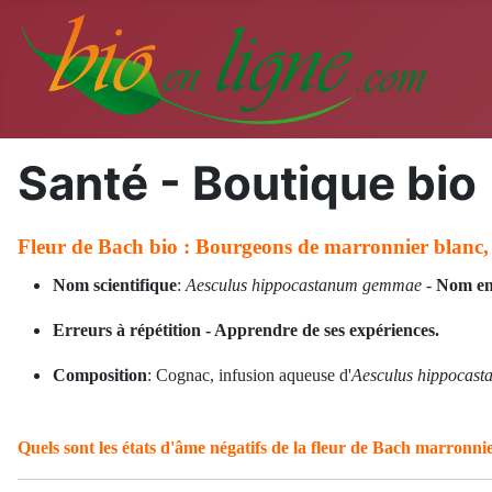
Santé - Boutique bio
Fleur de Bach bio : Bourgeons de marronnier blanc,
Nom scientifique
:
Aesculus hippocastanum gemmae
-
Nom en
Erreurs à répétition - Apprendre de ses expériences.
Composition
: Cognac, infusion aqueuse d'
Aesculus hippocas
Quels sont les états d'âme négatifs de la fleur de Bach marronni