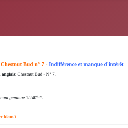
 Chestnut Bud n° 7 -
Indifférence et manque d'intérêt
 anglais
: Chestnut Bud - N° 7.
ème
tanum gemmae
1/240
.
er blanc?