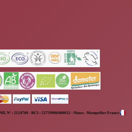
NIL N° :
2124760 - RCS : 52759986400032 - Nîmes - Montpellier France