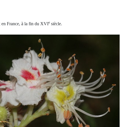
e
t en France, à la fin du XVI
siècle.