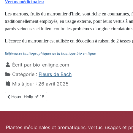
Vertus médicinales:
Les marrons, fruits du marronnier d'Inde, sont riche en coumarines, f
traditionnellement employés, en usage externe, pour leurs vertus à amé
parois veineuses et luttent contre les problèmes d'origine circulatoir
L'écorce du marronnier est utilisée en décoction à raison de 2 tasses p
Références bibliographiques de la boutique bio en ligne
Écrit par
bio-enligne.com
Catégorie :
Fleurs de Bach
Mis à jour : 26 avril 2025
Article précédent : Houx, Holly n° 15
Houx, Holly n° 15
Plantes médicinales et aromatiques: vertus, usages et p