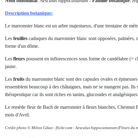
Nom binominal
:
Aesculus hippocastanum
-
Famille botanique
:
Hi
Description botanique:
Le marronnier blanc est un arbre majestueux, d'une trentaine de mètr
Les
feuilles
caduques du marronnier blanc sont opposées, palmées, dig
forme d'un dôme.
Les
fleurs
poussent en inflorescences sous forme de candélabre (= ch
jaune.
Les
fruits
du marronnier blanc sont des capsules ovales et épineuses r
ressemblent beaucoup à des châtaignes, mais ne se mangent pas. Ils 
thérapeutique car ils sont riches en tanins, glucosides et analgésiques
Le remède fleur de Bach de marronnier à fleurs blanches, Chestnut Bu
mois d'Avril.
Crédit photo © Miltos Gikas
-
flickr.com -
Aesculus hippocastanum
(Fleurs du m