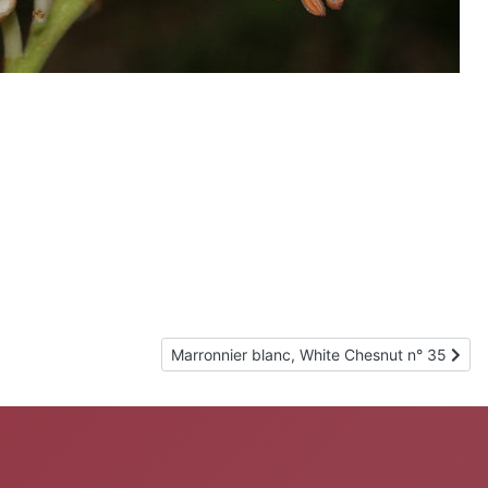
Article suivant : Marronnier blanc, White Ch
Marronnier blanc, White Chesnut n° 35