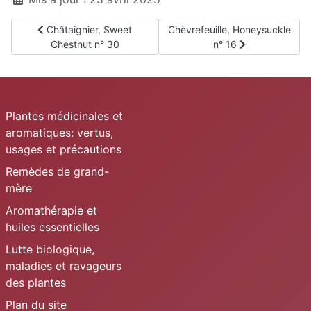
Article précédent : Châtaignier, Sweet Chestnut n° 30
Article suivant : Chèvrefeuille,
Châtaignier, Sweet
Chèvrefeuille, Honeysuckle
Chestnut n° 30
n° 16
Plantes médicinales et
aromatiques: vertus,
usages et précautions
Remèdes de grand-
mère
Aromathérapie et
huiles essentielles
Lutte biologique,
maladies et ravageurs
des plantes
Plan du site