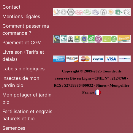
Contact
Mentions légales
Comment passer ma
commande ?
Paiement et CGV
Livraison (Tarifs et
délais)
Labels biologiques
Copyright © 2009-2025
Tous droits
Insectes de mon
réservés
Bio en Ligne
-
CNIL N° :
2124760 -
jardin bio
RCS : 52759986400032 - Nîmes - Montpellier
France
Mon potager et jardin
bio
Fertilisation et engrais
naturels et bio
Semences