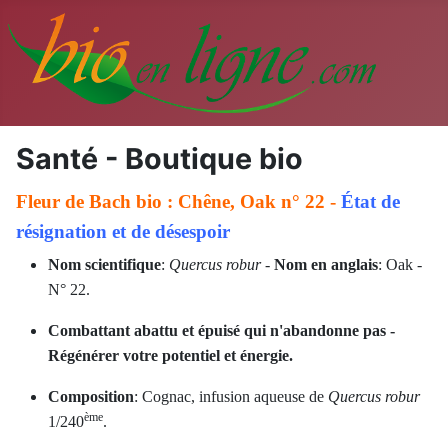
Santé - Boutique bio
Fleur de Bach bio : Chêne, Oak n° 22 -
État de
résignation et de désespoir
Nom scientifique
:
Quercus robur
-
Nom en anglais
: Oak -
N° 22.
Combattant abattu et épuisé qui n'abandonne pas -
Régénérer votre potentiel et énergie.
Composition
: Cognac, infusion aqueuse de
Quercus robur
ème
1/240
.